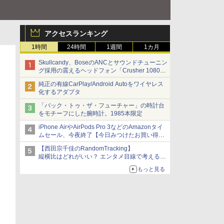
アクセスランキング
1時間
24時間
1週間
1カ月
Skullcandy、BoseのANCとサウンドチューニン
グ採用の震えるヘッドフォン「Crusher 1080
ANC」
純正の有線CarPlay/Android Autoをワイヤレス
化するアダプタ
「バック・トゥ・ザ・フューチャー」の時計台
をモチーフにした腕時計。1985本限定
iPhone AirやAirPods Pro 3などのAmazonタイ
ムセール、今夜終了【今日みつけたお買い得
品】
【西田宗千佳のRandomTracking】
縦横比はどれがいい？ エンタメ目線で考える、
サムスン新「Galaxy Z Fold」
もっと見る