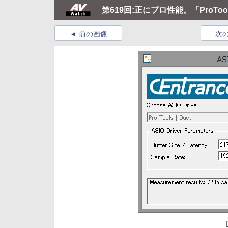
第619回:正にプロ性能。「ProTools
前の画像
次