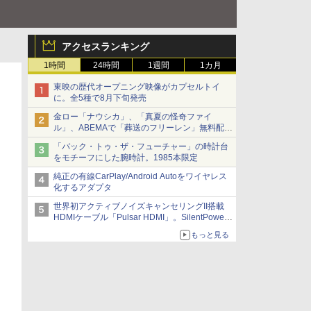
アクセスランキング
1時間
24時間
1週間
1カ月
東映の歴代オープニング映像がカプセルトイ
に。全5種で8月下旬発売
金ロー「ナウシカ」、「真夏の怪奇ファイ
ル」、ABEMAで「葬送のフリーレン」無料配信
など。夏の特番・配信情報
「バック・トゥ・ザ・フューチャー」の時計台
をモチーフにした腕時計。1985本限定
純正の有線CarPlay/Android Autoをワイヤレス
化するアダプタ
世界初アクティブノイズキャンセリングII搭載
HDMIケーブル「Pulsar HDMI」。SilentPower
から
もっと見る