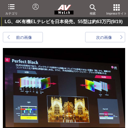
カテゴリ
検索
Impressサイト
LG、4K有機ELテレビを日本発売。55型は約63万円
(9/19)
前の画像
次の画像