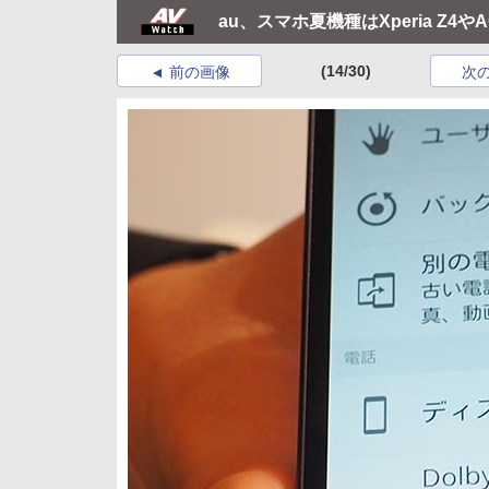
au、スマホ夏機種はXperia Z4や
(14/30)
前の画像
次