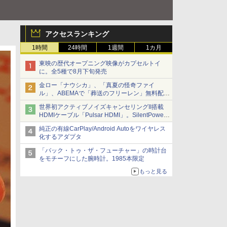
アクセスランキング
1時間
24時間
1週間
1カ月
東映の歴代オープニング映像がカプセルトイ
に。全5種で8月下旬発売
金ロー「ナウシカ」、「真夏の怪奇ファイ
ル」、ABEMAで「葬送のフリーレン」無料配信
など。夏の特番・配信情報
世界初アクティブノイズキャンセリングII搭載
HDMIケーブル「Pulsar HDMI」。SilentPower
から
純正の有線CarPlay/Android Autoをワイヤレス
化するアダプタ
「バック・トゥ・ザ・フューチャー」の時計台
をモチーフにした腕時計。1985本限定
もっと見る