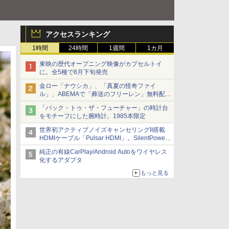
アクセスランキング
1時間
24時間
1週間
1カ月
東映の歴代オープニング映像がカプセルトイ
に。全5種で8月下旬発売
金ロー「ナウシカ」、「真夏の怪奇ファイ
ル」、ABEMAで「葬送のフリーレン」無料配信
など。夏の特番・配信情報
「バック・トゥ・ザ・フューチャー」の時計台
をモチーフにした腕時計。1985本限定
世界初アクティブノイズキャンセリングII搭載
HDMIケーブル「Pulsar HDMI」。SilentPower
から
純正の有線CarPlay/Android Autoをワイヤレス
化するアダプタ
もっと見る