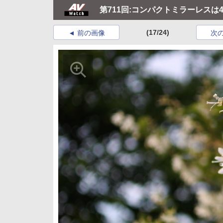
第711回:コンパクトミラーレスは4K
(17/24)
前の画像
次