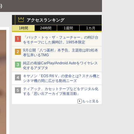
)
アクセスランキング
1時間
24時間
1週間
1カ月
「バック・トゥ・ザ・フューチャー」の時計台
をモチーフにした腕時計。1985本限定
9月公開「八つ墓村」本予告。主題歌はB'z松本
孝弘率いるTMG
純正の有線CarPlay/Android Autoをワイヤレス
化するアダプタ
キヤノン「EOS R6 V」の使命とは? スチル機と
シネマ機の間に広がる動画ニーズ
ティアック、カセットテープなどをデジタル化
する「思い出アーカイブ推進活動」
もっと見る