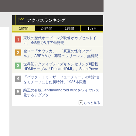
アクセスランキング
1時間
24時間
1週間
1カ月
東映の歴代オープニング映像がカプセルトイ
に。全5種で8月下旬発売
金ロー「ナウシカ」、「真夏の怪奇ファイ
ル」、ABEMAで「葬送のフリーレン」無料配信
など。夏の特番・配信情報
世界初アクティブノイズキャンセリングII搭載
HDMIケーブル「Pulsar HDMI」。SilentPower
から
「バック・トゥ・ザ・フューチャー」の時計台
をモチーフにした腕時計。1985本限定
純正の有線CarPlay/Android Autoをワイヤレス
化するアダプタ
もっと見る