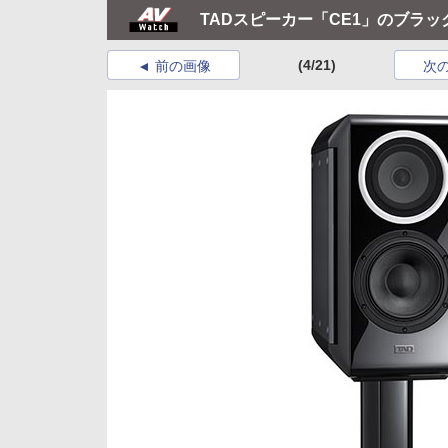
TADスピーカー「CE1」のブラ
(4/21)
前の画像
次