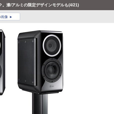
ック。漆/アルミの限定デザインモデルも
(4/21)
の画像