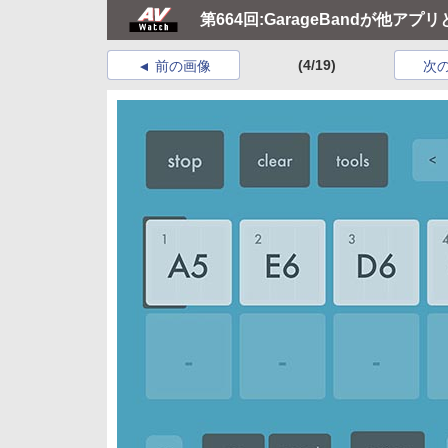
第664回:GarageBandが他アプリ
(4/19)
前の画像
次