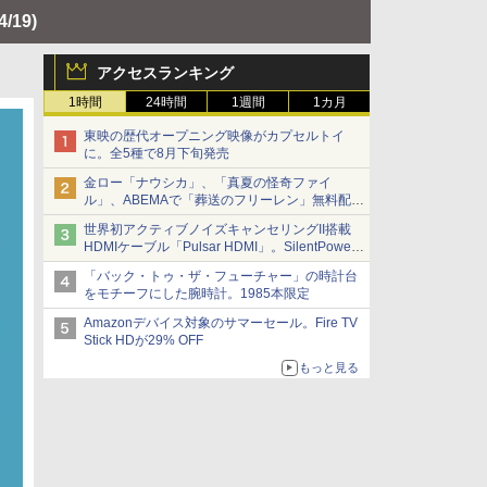
4/19)
アクセスランキング
1時間
24時間
1週間
1カ月
東映の歴代オープニング映像がカプセルトイ
に。全5種で8月下旬発売
金ロー「ナウシカ」、「真夏の怪奇ファイ
ル」、ABEMAで「葬送のフリーレン」無料配信
など。夏の特番・配信情報
世界初アクティブノイズキャンセリングII搭載
HDMIケーブル「Pulsar HDMI」。SilentPower
から
「バック・トゥ・ザ・フューチャー」の時計台
をモチーフにした腕時計。1985本限定
Amazonデバイス対象のサマーセール。Fire TV
Stick HDが29% OFF
もっと見る