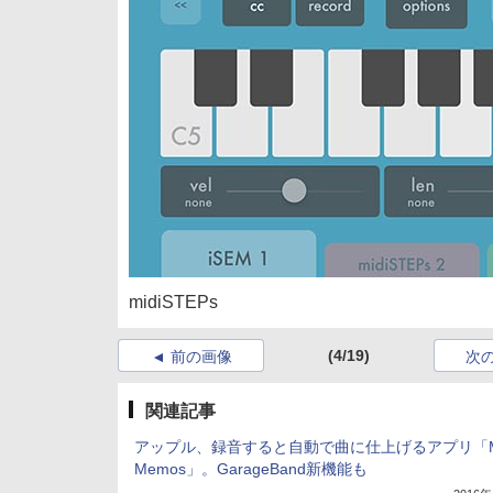
midiSTEPs
(4/19)
前の画像
次
関連記事
アップル、録音すると自動で曲に仕上げるアプリ「Mu
Memos」。GarageBand新機能も