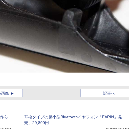
の画像
記事へ
う作ら
耳栓タイプの超小型Bluetoothイヤフォン「EARIN」発
売。29,800円