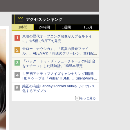
アクセスランキング
1時間
24時間
1週間
1カ月
東映の歴代オープニング映像がカプセルトイ
に。全5種で8月下旬発売
金ロー「ナウシカ」、「真夏の怪奇ファイ
ル」、ABEMAで「葬送のフリーレン」無料配信
など。夏の特番・配信情報
「バック・トゥ・ザ・フューチャー」の時計台
をモチーフにした腕時計。1985本限定
世界初アクティブノイズキャンセリングII搭載
HDMIケーブル「Pulsar HDMI」。SilentPower
から
純正の有線CarPlay/Android Autoをワイヤレス
化するアダプタ
もっと見る