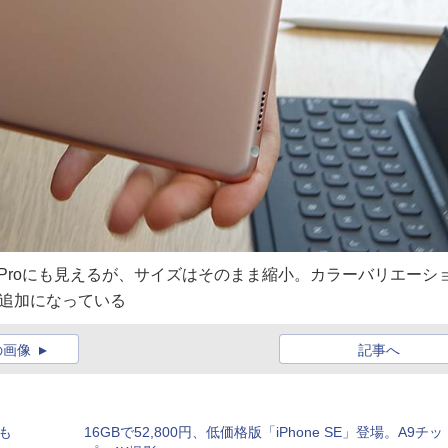
版iPad Proにも見えるが、サイズはそのまま縮小。カラーバリエーシ
追加になっている
の画像
記事へ
Bも
16GBで52,800円、低価格版「iPhone SE」登場。A9チッ