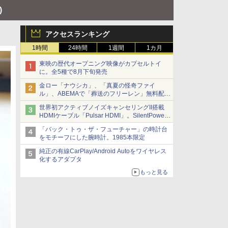
)
アクセスランキング
1時間
24時間
1週間
1カ月
東映の歴代オープニング映像がカプセルトイ
に。全5種で8月下旬発売
金ロー「ナウシカ」、「真夏の怪奇ファイ
ル」、ABEMAで「葬送のフリーレン」無料配信
など。夏の特番・配信情報
世界初アクティブノイズキャンセリングII搭載
HDMIケーブル「Pulsar HDMI」。SilentPower
から
「バック・トゥ・ザ・フューチャー」の時計台
をモチーフにした腕時計。1985本限定
純正の有線CarPlay/Android Autoをワイヤレス
化するアダプタ
もっと見る