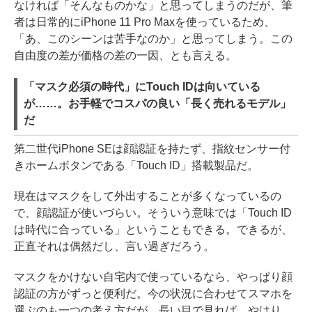
なければ「そんなものかな」と思ってしまうのだが、筆
者は日常的にiPhone 11 Pro Maxを使っているため、
「あ、このシーンは苦手なのか」と思ってしまう。この
自由度の差が価格の差の一因、とも言える。
「マスク必須の時代」にTouch IDは向いている
が……。お手軽でコスパの良い「長く売れるモデル」
だ
第二世代iPhone SEは顔認証を持たず、指紋センサー付
きホームボタンである「Touch ID」搭載製品だ。
現在はマスクをして外出することが多くなっているの
で、顔認証が使いづらい。そういう意味では「Touch ID
は時代に合っている」ということもできる。できるが、
正直それは偶然だし、言い過ぎだろう。
マスクをかけない自宅内で使っているなら、やっぱり顔
認証の方がずっと便利だ。今の状況に合わせてスマホを
選ぶのも一つの考え方だが、長い目で見れば、やはり