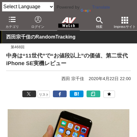
Powered by
Translate
AV Watch
製品
スマートフォン
iPhone
カテゴリ
ログイン
検索
Impressサイト
西田宗千佳のRandomTracking
第468回
中身は“11世代”で“お値段以上”の価値、第二世代
iPhone SE実機レビュー
西田 宗千佳
2020年4月22日 22:00
リスト