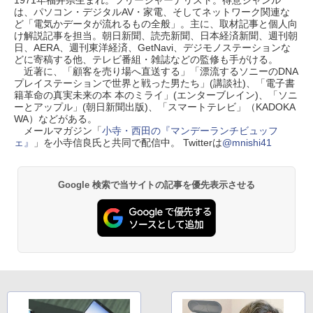
1971年福井県生まれ。フリージャーナリスト。得意ジャンル
は、パソコン・デジタルAV・家電、そしてネットワーク関連な
ど「電気かデータが流れるもの全般」。主に、取材記事と個人向
け解説記事を担当。朝日新聞、読売新聞、日本経済新聞、週刊朝
日、AERA、週刊東洋経済、GetNavi、デジモノステーションな
どに寄稿する他、テレビ番組・雑誌などの監修も手がける。
近著に、「顧客を売り場へ直送する」「漂流するソニーのDNA
プレイステーションで世界と戦った男たち」(講談社)、「電子書
籍革命の真実未来の本 本のミライ」(エンターブレイン)、「ソニ
ーとアップル」(朝日新聞出版)、「スマートテレビ」（KADOKA
WA）などがある。
メールマガジン「
小寺・西田の『マンデーランチビュッフ
ェ』
」を小寺信良氏と共同で配信中。 Twitterは
@mnishi41
Google 検索で当サイトの記事を優先表示させる