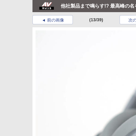
他社製品まで鳴らす!? 最高峰の名を冠
(13/39)
前の画像
次