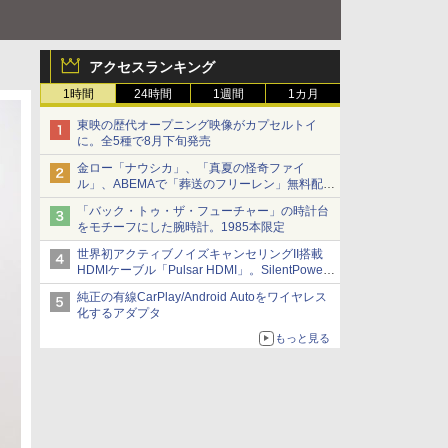
アクセスランキング
1時間
24時間
1週間
1カ月
東映の歴代オープニング映像がカプセルトイ
に。全5種で8月下旬発売
金ロー「ナウシカ」、「真夏の怪奇ファイ
ル」、ABEMAで「葬送のフリーレン」無料配信
など。夏の特番・配信情報
「バック・トゥ・ザ・フューチャー」の時計台
をモチーフにした腕時計。1985本限定
世界初アクティブノイズキャンセリングII搭載
HDMIケーブル「Pulsar HDMI」。SilentPower
から
純正の有線CarPlay/Android Autoをワイヤレス
化するアダプタ
もっと見る