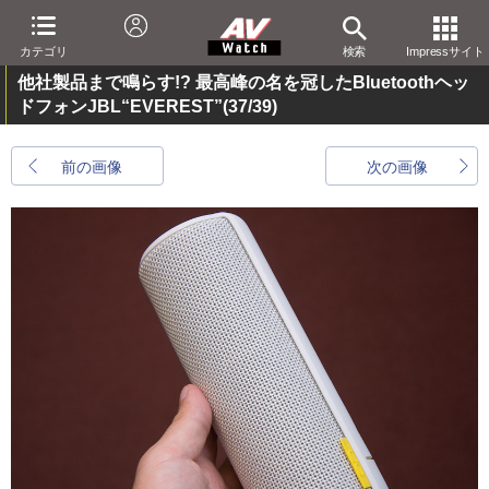
カテゴリ
検索
Impressサイト
他社製品まで鳴らす!? 最高峰の名を冠したBluetoothヘッ
ドフォンJBL“EVEREST”
(37/39)
前の画像
次の画像