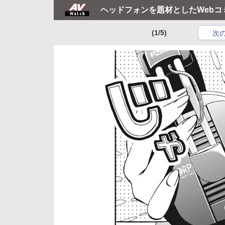
ヘッドフォンを題材としたWebコ
(1/5)
次