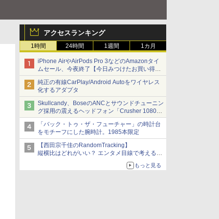
アクセスランキング
1時間
24時間
1週間
1カ月
iPhone AirやAirPods Pro 3などのAmazonタイ
ムセール、今夜終了【今日みつけたお買い得
品】
純正の有線CarPlay/Android Autoをワイヤレス
化するアダプタ
Skullcandy、BoseのANCとサウンドチューニン
グ採用の震えるヘッドフォン「Crusher 1080
ANC」
「バック・トゥ・ザ・フューチャー」の時計台
をモチーフにした腕時計。1985本限定
【西田宗千佳のRandomTracking】
縦横比はどれがいい？ エンタメ目線で考える、
サムスン新「Galaxy Z Fold」
もっと見る