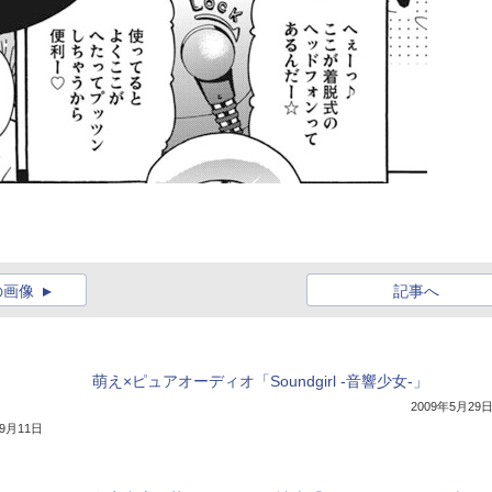
の画像
記事へ
萌え×ピュアオーディオ「Soundgirl -音響少女-」
2009年5月29
年9月11日