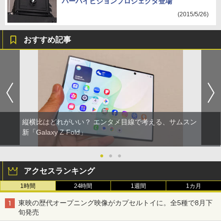
パーハイビジョンプロジェクタ登場
(2015/5/26)
おすすめ記事
縦横比はどれがいい？ エンタメ目線で考える、サムスン
新「Galaxy Z Fold」
●
●
●
アクセスランキング
1時間
24時間
1週間
1カ月
東映の歴代オープニング映像がカプセルトイに。全5種で8月下
旬発売