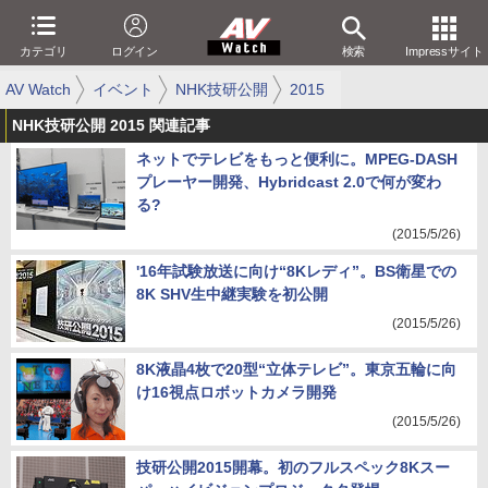
カテゴリ
ログイン
検索
Impressサイト
AV Watch
イベント
NHK技研公開
2015
NHK技研公開 2015 関連記事
ネットでテレビをもっと便利に。MPEG-DASH
プレーヤー開発、Hybridcast 2.0で何が変わ
る?
(2015/5/26)
'16年試験放送に向け“8Kレディ”。BS衛星での
8K SHV生中継実験を初公開
(2015/5/26)
8K液晶4枚で20型“立体テレビ”。東京五輪に向
け16視点ロボットカメラ開発
(2015/5/26)
技研公開2015開幕。初のフルスペック8Kスー