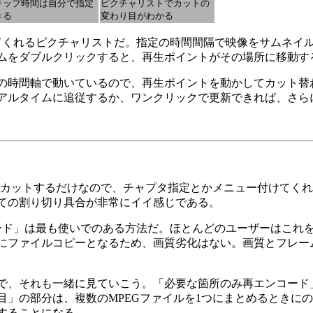
キップ時間は自分で指定
ピクチャリストでカットの
きる
変わり目がわかる
くれるピクチャリストだ。指定の時間間隔で映像をサムネイ
ムをダブルクリックすると、再生ポイントがその場所に移動す
の時間軸で動いているので、再生ポイントを動かしてカット替
アルタイムに追従するか、ワンクリックで更新できれば、さら
本当にカットするだけなので、チャプタ指定とかメニュー付けてく
ての割り切り具合が非常にイイ感じである。
ド」は最も使いでのある方法だ。ほとんどのユーザーはこれ
にファイルコピーとなるため、画質劣化はない。画質とフレー
で、それも一緒に見ていこう。「必要な箇所のみ再エンコード
」の部分は、複数のMPEGファイルを1つにまとめるときに
することになる。