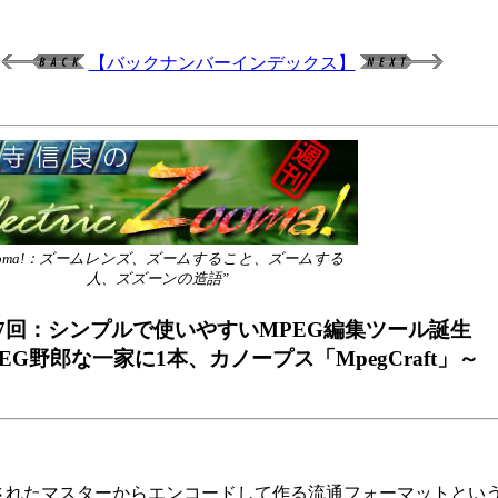
【バックナンバーインデックス】
ooma!：ズームレンズ、ズームすること、ズームする
人、ズズーンの造語”
17回：シンプルで使いやすいMPEG編集ツール誕生
EG野郎な一家に1本、カノープス「MpegCraft」～
録されたマスターからエンコードして作る流通フォーマットとい