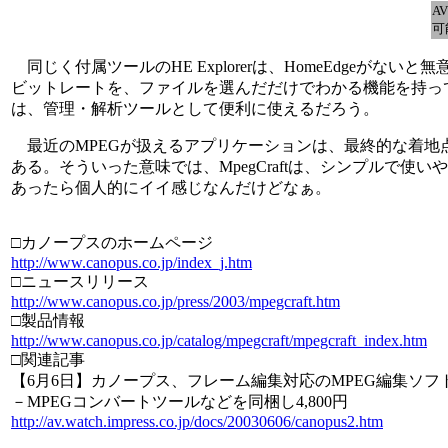
A
可能
同じく付属ツールのHE Explorerは、HomeEdge
ビットレートを、ファイルを選んだだけでわかる機能を持っ
は、管理・解析ツールとして便利に使えるだろう。
最近のMPEGが扱えるアプリケーションは、最終的な着地点
ある。そういった意味では、MpegCraftは、シンプルで使
あったら個人的にイイ感じなんだけどなぁ。
□カノープスのホームページ
http://www.canopus.co.jp/index_j.htm
□ニュースリリース
http://www.canopus.co.jp/press/2003/mpegcraft.htm
□製品情報
http://www.canopus.co.jp/catalog/mpegcraft/mpegcraft_index.htm
□関連記事
【6月6日】カノープス、フレーム編集対応のMPEG編集ソフト「M
－MPEGコンバートツールなどを同梱し4,800円
http://av.watch.impress.co.jp/docs/20030606/canopus2.htm