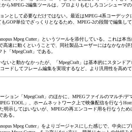
とからMPEG-2編集ツールは、プロよりもむしろコンシューマ
ンとして必要なだけではない。最近はMPEG-4系コーデッ
てもGOP単位でざっくりとなるため、MPEG-2の段階で編集
us Mpeg Cutter」というツールを添付している。これは
で高速に動くということで、同社製品ユーザーにはなかなか評
MpegCraft」である。
ルされていないと動かなかったが、「MpegCraft」は基本的にスタ
に再エンコードしてフレーム編集を実現するなど、より汎用性を高
ーション「MpegCraft」のほかに、MPEGファイルのマルチ/
PEG TOOL」、ホームネットワーク上で映像配信を行なうHome
t」が付属する。また明示してはいないが、MPEGの再エンコード用を行なう
である。
opus Mpeg Cutter」をよりゴージャスにした感じで、中央に