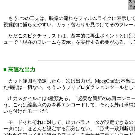
ス
で
もう1つの工夫は、映像の流れをフィルムライクに表示して
視覚的に捕らえやすい。カット替わりを見つけてそのフレー
ただこのピクチャリストは、基本的に再生ポイントとは別
ューで「現在のフレームを表示」を実行する必要がある。リ
■ 高速な出力
カット範囲を指定したら、次は出力だ。MpegCraftは
た機能は一切ない。そういうプリプロダクションツールとし
出力スタイルには3種類ある。「必要な箇所のみ再エンコー
う。これは編集点のみを再エンコードして、それ以外は単純
いを付けたモードだ。
モードそれぞれに対して、出力パラメータが設定できるの
ータには、ほとんど設定する部分はない。「形式一致判断項目
どれかのファイルにほかのファイルを合わせて再エンコード