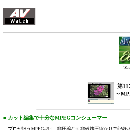
“Z
第1
～MP
■ カット編集で十分なMPEGコンシューマー
プロが扱うMPEG-2は、非圧縮なり非破壊圧縮なりで記