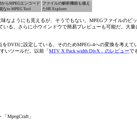
VIからMPEGエンコード
ファイルの解析機能も備え
なto MPEG Tool
たHE Explorer
がないと無意味なようにも見えるが、そうでもない。MPEGファイル
ている。さらに小ウインドウで簡易プレビューも可能だ。大量に
をDVDに設定している。そのためMPEG-4への変換を考え
いやすいツールだ。以前「
MTV X Pack width DivX」のレビュー
で
pegCraft」