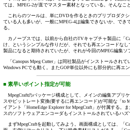
ては、MPEG-2が直でマスター素材となっている。そんなこ
これらのツールは、単にDVDを作るときのプリプロダクショ
ている人も多いが、一般にMPEG-4は編集できないか、でき
る。
カノープスでは、以前から自社のTVキャプチャ製品に「Canop
け、というシンプルな作りだが、それでも再エンコードなし
製品になると期待されていたが、それが今回のMPEG編集ソフト「
「Canopus Mpeg Cutter」は同社製品がインストー
Windows PCでも動く。またGOP単位以外にも部分的
■ 素早いポイント指定が可能
MpegCraftのパッケージ構成として、メインの編集アプリケ
スやビットレート変換(要するに再エンコード)が可能な「to M
イアント「HomeEdge Explorer for MpegCraf
スのソフトウェアエンコーダもインストールされているハズ
まずMpegCraftを起動してみよう。画面構成としては、「Can