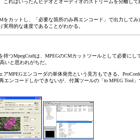
。これはいったんビデオとオーディオのストリームを分離して
番組からCMをカットし、「必要な箇所のみ再エンコード」で出力して
り実用的な速度であることがわかる。
MpegCraftは、MPEGのCMカットツールとして必要に
、高いと思われがちだ。
EGエンコーダの単体発売という見方もできる。ProCorder
Gの再エンコードしかできないが、付属ツールの「to MPEG To