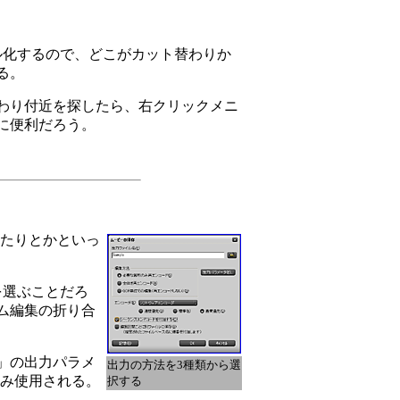
ル化するので、どこがカット替わりか
る。
わり付近を探したら、右クリックメニ
に便利だろう。
れたりとかといっ
を選ぶことだろ
ム編集の折り合
」の出力パラメ
出力の方法を3種類から選
のみ使用される。
択する