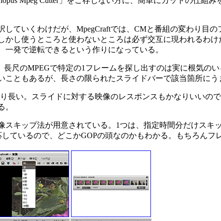
us Mpeg Cutter」をご存じない方に、簡単にカットの仕組
ていくわけだが、MpegCraftでは、CMと番組の変わり目
しかし使うところと使わないところは必ず交互に現われるわけ
、一発で逆転できるという作りになっている。
長尺のMPEGで特定の1フレームを探し出すのは実に根気のい
いこともあるが、長さの限られたスライドバーで該当箇所にう
がかなり長い。スライドに対する映像のレスポンスもかなりいいの
る。
スキップ法が用意されている。1つは、指定時間分だけスキッ
応しているので、どこかGOPの頭なのかもわかる。もちろんフ