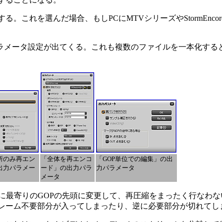
れを選んだ場合、もしPCにMTVシリーズやStormEncor
ラメータ設定が出てくる。これも複数のファイルを一本化する
所のみ再エン
「全体を再エンコ
「GOP単位での編集」の出
出力パラメー
ード」の出力パラ
力パラメータ
メータ
に最寄りのGOPの先頭に変更して、再圧縮をまったく行なわ
レーム不要部分が入ってしまったり、逆に必要部分が切れてし