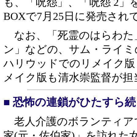
も、「呪怨」、「呪怨 2」
BOXで7月25日に発売され
なお、「死霊のはらわた
ン」などの、サム・ライミ
ハリウッドでのリメイク版
メイク版も清水崇監督が担
■ 恐怖の連鎖がひたすら続
老人介護のボランティア
家(元・佐伯家)」を訪れた