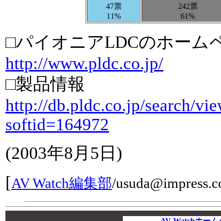
47票
242票
11%
61%
□パイオニアLDCのホーム
http://www.pldc.co.jp/
□製品情報
http://db.pldc.co.jp/search/vi
softid=164972
(
2003年8月5日
)
[
AV Watch編集部
/
usuda@impress.co
00
00
AV Watchホ