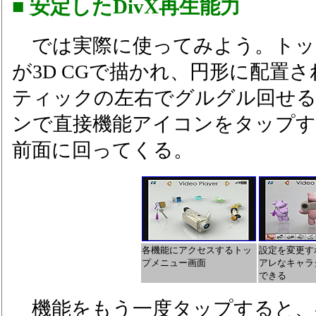
■ 安定したDivX再生能力
では実際に使ってみよう。トッ
が3D CGで描かれ、円形に配置
ティックの左右でグルグル回せ
ンで直接機能アイコンをタップ
前面に回ってくる。
各機能にアクセスするトッ
設定を変更す
プメニュー画面
アレなキャラ
できる
機能をもう一度タップすると、