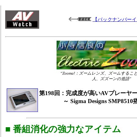
【バックナンバーイ
“Zooma!：ズームレンズ、ズームする
人、ズズーンの造語”
第198回：完成度が高いAVプレーヤーの本
～ Sigma Designs SMP
■ 番組消化の強力なアイテム