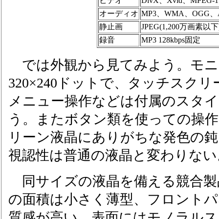
ビデオ
DivX、Xvid、MPEG-
オーディオ
MP3、WMA、OGG、
静止画
JPEG(1,200万画素以下
録音
MP3 128kbps固定
では外観から見てみよう。モニタ
320×240ドットで、タッチスク
メニュー操作などは付属のスタイ
う。またボタン類を使っての操作
リーン液晶にありがちな発色の鈍
視認性は普通の液晶と変わりない
同サイズの液晶を備える競合製
の面積は小さく薄型、フロントパ
質感が高い。表面にはモノラルス