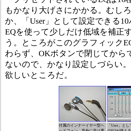
もかなり大げさにかかる。むしろ「
か、「User」として設定できる1
EQを使って少しだけ低域を補正
う。ところがこのグラフィックE
わらず、OKボタンで閉じてから
ないので、かなり設定しづらい
欲しいところだ。
付属のインナーイヤー型ヘ
「User」と
ッドフォン。意外に音は悪
のEQが使え