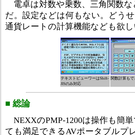
電卓は対数や乗数、三角関数な
だ。設定などは何もない。どうせ
通貨レートの計算機能なども欲し
テキストビューワーはShift-
関数計算もで
JISのみ対応
■ 総論
NEXXのPMP-1200は操作も
ても満足できるAVポータブルプ