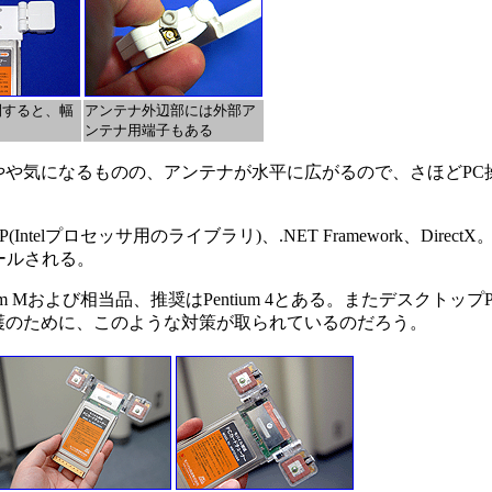
開すると、幅
アンテナ外辺部には外部ア
ンテナ用端子もある
や気になるものの、アンテナが水平に広がるので、さほどPC
プロセッサ用のライブラリ)、.NET Framework、Direct
ールされる。
ntium Mおよび相当品、推奨はPentium 4とある。またデスクト
護のために、このような対策が取られているのだろう。