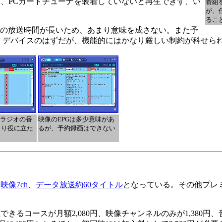
、PCカードチューナを装着していないと再生できず、い
番組
が、
るこ
組の放送時間が長いため、あまり意味を成さない。また予
くデバイスのはずだが、機能的にはかなり厳しい制約が科せら
、ラジオの番
映像のEPGは多少意味があ
まり役に立た
るが、予約録画はできない
、
映像7ch
、
データ放送約60タイトル
となっている。その他プレ
きるコースが月額2,080円、映像チャンネルのみが1,380円