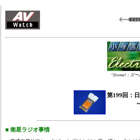
“Zooma!
第199回
■ 衛星ラジオ事情