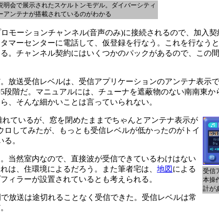
説明会で展示されたスケルトンモデル。ダイバーシティ
ーアンテナが搭載されているのがわかる
プロモーションチャンネル(音声のみ)に接続されるので、加入
タマーセンターに電話して、仮登録を行なう。これを行なうと
なる。チャンネル契約にはいくつかのパックがあるので、この
。放送受信レベルは、受信アプリケーションのアンテナ表示で
の5段階だ。マニュアルには、チューナを遮蔽物のない南南東か
たら、そんな細かいことは言っていられない。
離れているが、窓を閉めたままでちゃんとアンテナ表示が
ウロしてみたが、もっとも受信レベルが低かったのがトイ
いる。
。当然室内なので、直接波が受信できているわけはない
これは、住環境によるだろう。また筆者宅は、
地図
による
受信
プフィラーが設置されているとも考えられる。
本操
計が
間で放送は途切れることなく受信できた。受信レベルは常
だ。