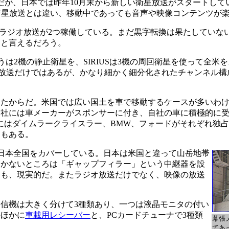
だが、日本では昨年10月末から新しい衛星放送がスタートして
衛星放送とは違い、移動中であっても音声や映像コンテンツが
ラジオ放送が2つ稼働している。まだ黒字転換は果たしていな
」と言えるだろう。
2機の静止衛星を、SIRIUSは3機の周回衛星を使って全米
ch。音声放送だけではあるが、かなり細かく細分化されたチャンネル
たからだ。米国では広い国土を車で移動するケースが多いわけ
各社には車メーカーがスポンサーに付き、自社の車に積極的に
USにはダイムラークライスラー、BMW、フォードがそれぞれ独
ーもある。
て日本全国をカバーしている。日本は米国と違って山岳地帯
届かないところは「ギャップフィラー」という中継器を設
りも、現実的だ。またラジオ放送だけでなく、映像の放送
信機は大きく分けて3種類あり、一つは液晶モニタの付い
のほかに
車載用レシーバー
と、PCカードチューナで3種類
幕張
てあ