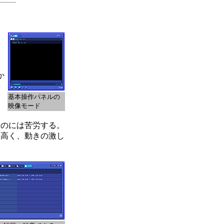
チ
か
事
基本操作パネルの
映像モード
むのには苦労する。
も高く、動きの激し