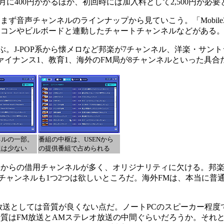
が月に400円かかるほか、初回時には加入料として2,500円が必
音声チャンネルのラインナップから見ていこう。「Mobile3
リコンやビルボードと連動したチャートチャンネルなどがある
。J-POP系から懐メロなど邦楽が7チャンネル、洋楽・サント
イナンス1、教育1、海外のFM局が8チャンネルといった具合
ネルの一部。
番組の中枢は、USENから
組は少ない
の提供番組で占められる
からの借用チャンネルが多く、オリジナリティに欠ける。邦楽
チャンネルも1つ2つは欲しいところだ。海外FMは、本当に普
送としては音質が良くない点だ。ノートPCのスピーカー程度
質はFM放送とAMステレオ放送の中間ぐらいだろうか。それ