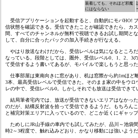
装着しても、それほど邪魔
にはならない
受信アプリケーションを起動すると、自動的にモバHO! 
信状態を確認できる。受信できたことが確認できたら、カス
間、すべてのチャンネルが無料で視聴できるお試し期間と
して、自分に合ったパックの加入手続きが行なえる。
やはり放送なわけだから、受信レベルは気になるところだ
なっている。段階としては、圏外、受信レベル0、1、2、3
て受信するよう書いてあるが、モバイルで楽しもうと思っ
仕事部屋は東南向きに窓があり、机は窓際から約1mほど
3本、最高受信レベルで受信できた。そのまま家の中をウロ
レの中で、受信レベル0。しかしそれでも放送は受信できて
結局筆者宅内では、放送が受信できないエリアはなかった
のだが、結構反射波を拾って受信できるようだ。もちろん
と補完対策エリアに入っているので、どこか近くにギャッ
ためしにJR山手線の車内でも試してみたが、品川～池袋
時2～3程度で、触れ込みどおり、かなり移動には強いよう