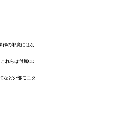
操作の邪魔にはな
X。これらは付属CD-
ップPCなど外部モニタ