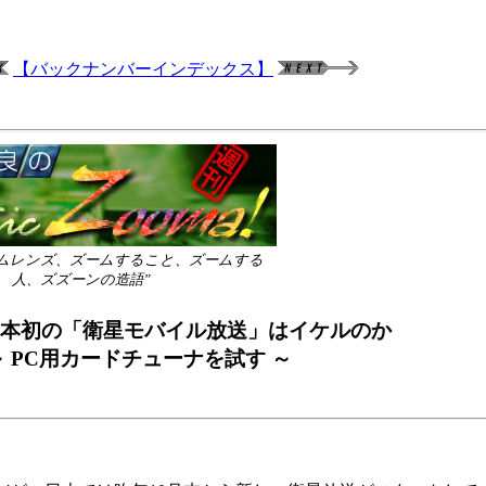
【バックナンバーインデックス】
：ズームレンズ、ズームすること、ズームする
人、ズズーンの造語”
：日本初の「衛星モバイル放送」はイケルのか
～ PC用カードチューナを試す ～