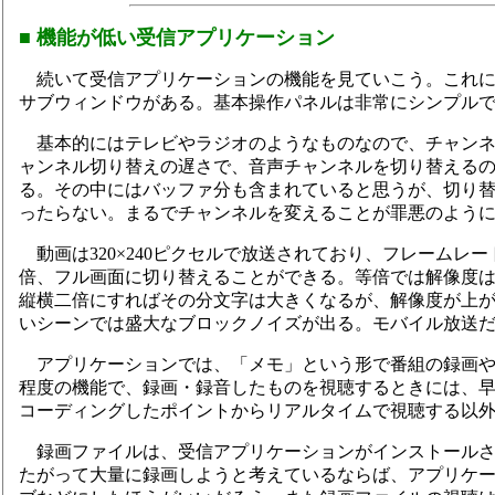
■ 機能が低い受信アプリケーション
続いて受信アプリケーションの機能を見ていこう。これに
サブウィンドウがある。基本操作パネルは非常にシンプル
基本的にはテレビやラジオのようなものなので、チャンネ
ャンネル切り替えの遅さで、音声チャンネルを切り替えるのに
る。その中にはバッファ分も含まれていると思うが、切り
ったらない。まるでチャンネルを変えることが罪悪のよう
動画は320×240ピクセルで放送されており、フレームレー
倍、フル画面に切り替えることができる。等倍では解像度
縦横二倍にすればその分文字は大きくなるが、解像度が上
いシーンでは盛大なブロックノイズが出る。モバイル放送
アプリケーションでは、「メモ」という形で番組の録画や
程度の機能で、録画・録音したものを視聴するときには、
コーディングしたポイントからリアルタイムで視聴する以
録画ファイルは、受信アプリケーションがインストールさ
たがって大量に録画しようと考えているならば、アプリケ