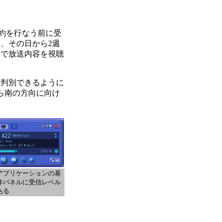
契約を行なう前に受
、その日から2週
間で放送内容を視聴
判別できるように
ら南の方向に向け
アプリケーションの基
作パネルに受信レベル
ある