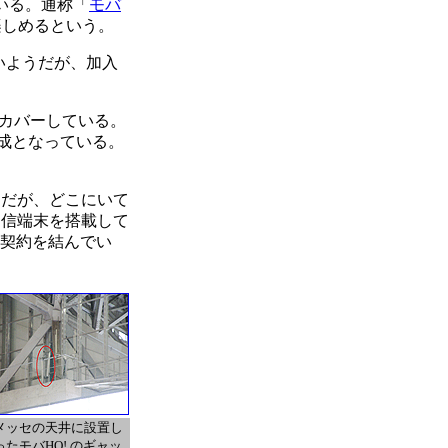
いる。通称「
モバ
楽しめるという。
いようだが、加入
をカバーしている。
構成となっている。
だが、どこにいて
受信端末を搭載して
占契約を結んでい
メッセの天井に設置し
ったモバHO! のギャッ