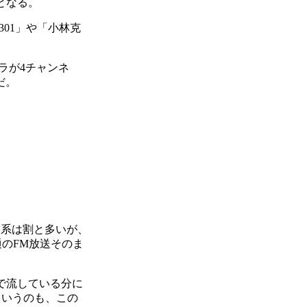
要となる。
01」や「小林克
。
ラが4チャンネ
だ。
系は割と多いが、
通のFM放送そのま
で流している分に
というのも、この