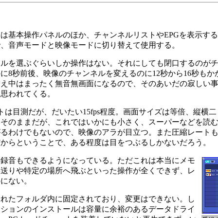
は基本操作パネルのほか、チャンネルリストやEPGを表示する
で、音声モードと映像モードに切り替えて使用する。
ルを選ぶぐらいしか操作はない。それにしても閉口するのが
8秒前後、映像のチャンネルを変えるのに12秒から16秒もか
替え中はまったく無音無画面になるので、そのあいだの寂しい
に思われてくる。
トは目測だが、だいたい15fps程度。画面サイズは等倍、縦横二
はそのままだが、これではいかにも小さく、スーパーなどを読
がるわけでもないので、映像のアラが目立つ。また圧縮レート
だからということで、ある程度は目をつぶるしかないだろう。
録音もできるようになっている。ただこれは本当にメモ
早送りや特定の場所へ飛ぶといった操作が全くできず、レ
外にない。
れたフォルダ内に固定されており、変更はできない。し
ーションのインストールは容量に余裕のあるデータドライ