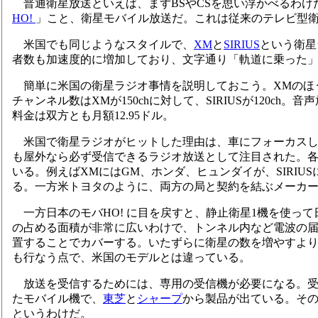
普通衛星放送といえば、まずBSやCSを思い浮かべるわけ
HO!
」こと、衛星モバイル放送だ。これは従来のテレビ型
米国でも同じようなスタイルで、
XM
と
SIRIUS
という衛星
者数も加速度的に増加しており、文字通り「軌道に乗った
簡単に米国の衛星ラジオ事情を説明しておこう。XMのほうは
チャンネル数はXMが150chに対して、SIRIUSが120
料金は双方とも月額12.95ドル。
米国で衛星ラジオがヒットした理由は、車にフォーカスし
も屋外なら必ず受信できるラジオ放送として注目された。
いる。例えばXMにはGM、ホンダ、ヒュンダイが、SIRI
る。一方米トヨタのように、両方の局と契約を結ぶメーカ
一方日本のモバHO! に目を戻すと、静止衛星1機を使っ
の占める面積が非常に広いわけで、トンネル内など電波の
置することでカバーする。いたずらに衛星の数を増やすよ
も行なう点で、米国のモデルとは違っている。
放送を受信するためには、専用の受信機が必要になる。受
たモバイル機で、
東芝
と
シャープ
から製品が出ている。そ
というわけだ。