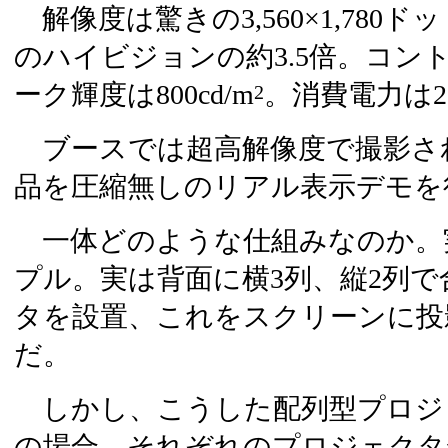
解像度は驚きの3,560×1,780
のハイビジョンの約3.5倍。コントラ
ーク輝度は800cd/m
。消費電力は2,
2
ブースでは超高解像度で撮影さ
品を圧縮無しのリアル表示デモを
一体どのような仕組みなのか。
プル。実は背面に横3列、縦2列で
タを設置、これをスクリーンに投
だ。
しかし、こうした配列型プロジ
の場合、それぞれのプロジェクタ