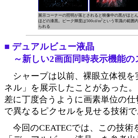
展示コーナーの照明が落とされると映像中の黒がほと
2
ほどの漆黒。ピーク輝度は500cd/m
という常識の範囲
られる
■ デュアルビュー液晶
～新しい2画面同時表示機能の
シャープは以前、裸眼立体視を実
ネル」を展示したことがあった。
差に丁度合うように画素単位の仕
で異なるピクセルを見せる技術で
今回のCEATECでは、この技術