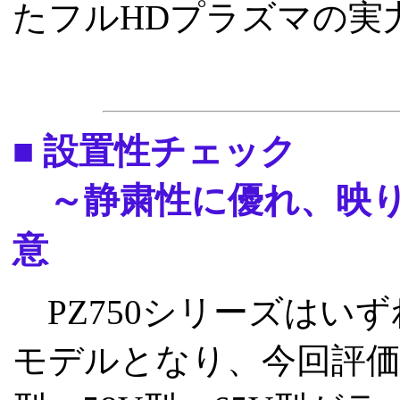
たフルHDプラズマの実
■ 設置性チェック
～静粛性に優れ、映り
意
PZ750シリーズはい
モデルとなり、今回評価し