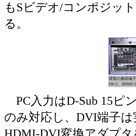
もSビデオ/コンポジッ
る。
背面の接続端
D4×2、HDMI
PC入力はD-Sub 15
のみ対応し、DVI端子
HDMI-DVI変換アダプ