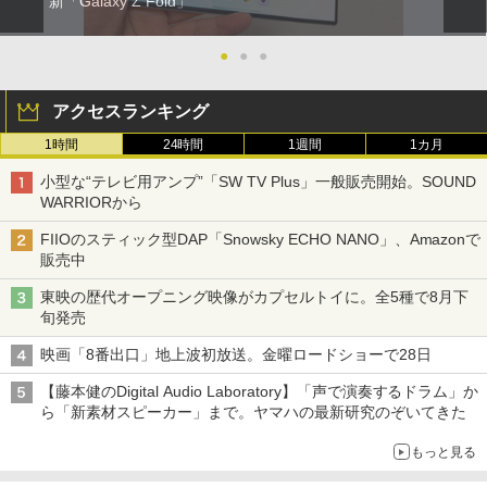
新「Galaxy Z Fold」
●
●
●
アクセスランキング
1時間
24時間
1週間
1カ月
小型な“テレビ用アンプ”「SW TV Plus」一般販売開始。SOUND
WARRIORから
FIIOのスティック型DAP「Snowsky ECHO NANO」、Amazonで
販売中
東映の歴代オープニング映像がカプセルトイに。全5種で8月下
旬発売
映画「8番出口」地上波初放送。金曜ロードショーで28日
【藤本健のDigital Audio Laboratory】「声で演奏するドラム」か
ら「新素材スピーカー」まで。ヤマハの最新研究のぞいてきた
もっと見る