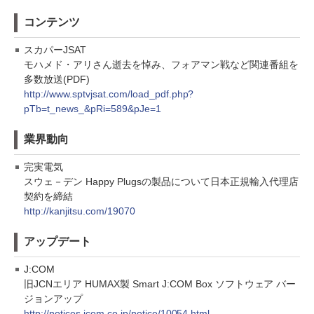
コンテンツ
スカパーJSAT
モハメド・アリさん逝去を悼み、フォアマン戦など関連番組を
多数放送(PDF)
http://www.sptvjsat.com/load_pdf.php?
pTb=t_news_&pRi=589&pJe=1
業界動向
完実電気
スウェ－デン Happy Plugsの製品について日本正規輸入代理店
契約を締結
http://kanjitsu.com/19070
アップデート
J:COM
旧JCNエリア HUMAX製 Smart J:COM Box ソフトウェア バー
ジョンアップ
http://notices.jcom.co.jp/notice/10054.html