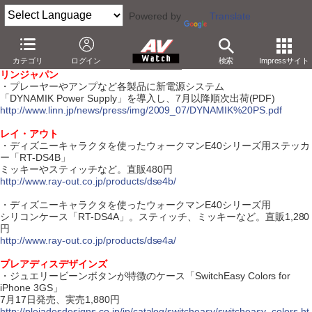
Powered by
Translate
【7月17日】
カテゴリ
ログイン
検索
Impressサイト
【ハードウェア】
リンジャパン
・プレーヤーやアンプなど各製品に新電源システム
「DYNAMIK Power Supply」を導入し、7月以降順次出荷(PDF)
http://www.linn.jp/news/press/img/2009_07/DYNAMIK%20PS.pdf
レイ・アウト
・ディズニーキャラクタを使ったウォークマンE40シリーズ用ステッカ
ー「RT-DS4B」
ミッキーやスティッチなど。直販480円
http://www.ray-out.co.jp/products/dse4b/
・ディズニーキャラクタを使ったウォークマンE40シリーズ用
シリコンケース「RT-DS4A」。スティッチ、ミッキーなど。直販1,280
円
http://www.ray-out.co.jp/products/dse4a/
プレアディスデザインズ
・ジュエリービーンボタンが特徴のケース「SwitchEasy Colors for
iPhone 3GS」
7月17日発売、実売1,880円
http://pleiadesdesigns.co.jp/jp/catalog/switcheasy/switcheasy_colors.ht