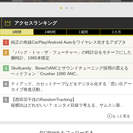
●
●
●
アクセスランキング
1時間
24時間
1週間
1カ月
純正の有線CarPlay/Android Autoをワイヤレス化するアダプタ
「バック・トゥ・ザ・フューチャー」の時計台をモチーフにした
腕時計。1985本限定
Skullcandy、BoseのANCとサウンドチューニング採用の震える
ヘッドフォン「Crusher 1080 ANC」
ティアック、カセットテープなどをデジタル化する「思い出アー
カイブ推進活動」
【西田宗千佳のRandomTracking】
縦横比はどれがいい？ エンタメ目線で考える、サムスン新
「Galaxy Z Fold」
もっと見る
AV Watch をフォローする