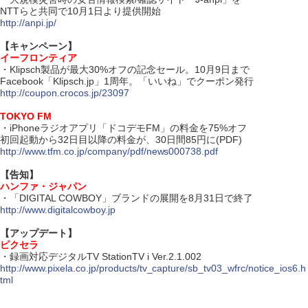
NTTらと共同で10月1日より提供開始
http://anpi.jp/
【キャンペーン】
イーフロンティア
・Klipsch製品が最大30%オフの記念セール。10月9日まで
Facebook「Klipsch.jp」1周年。「いいね」でクーポン発行
http://coupon.crocos.jp/23097
TOKYO FM
・iPhoneラジオアプリ「ドコデモFM」の料金を75%オフ
初回起動から32日目以降の料金が、30日間85円に(PDF)
http://www.tfm.co.jp/company/pdf/news000738.pdf
【告知】
ハンファ・ジャパン
・「DIGITAL COWBOY」ブランドの展開を8月31日で終了
http://www.digitalcowboy.jp
【アップデート】
ピクセラ
・録画対応デジタルTV StationTV i Ver.2.1.002
http://www.pixela.co.jp/products/tv_capture/sb_tv03_wfrc/notice_ios6.h
tml