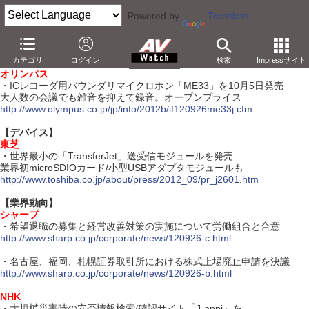
Powered by
Translate
【9月26日】
カテゴリ
ログイン
検索
Impressサイト
【ハードウェア】
オリンパス
・ICレコーダ用バウンダリマイクロホン「ME33」を10月5日発売
大人数の会議でも雑音を抑えて録音。オープンプライス
http://www.olympus.co.jp/jp/info/2012b/if120926me33j.cfm
【デバイス】
東芝
・世界最小の「TransferJet」送受信モジュールを発売
業界初microSDIOカード/小型USBアダプタモジュールも
http://www.toshiba.co.jp/about/press/2012_09/pr_j2601.htm
【業界動向】
シャープ
・希望退職の募集と経営改善対策の実施について労働組合と合意
http://www.sharp.co.jp/corporate/news/120926-c.html
・名古屋、福岡、札幌証券取引所における株式上場廃止申請を決議
http://www.sharp.co.jp/corporate/news/120926-b.html
NHK
・大規模災害時の安否情報検索/確認サイト「J-anpi」を