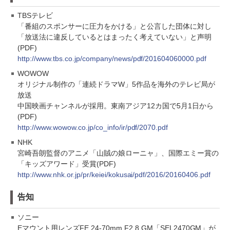
TBSテレビ
「番組のスポンサーに圧力をかける」と公言した団体に対し
「放送法に違反しているとはまったく考えていない」と声明
(PDF)
http://www.tbs.co.jp/company/news/pdf/201604060000.pdf
WOWOW
オリジナル制作の「連続ドラマW」5作品を海外のテレビ局が
放送
中国映画チャンネルが採用。東南アジア12カ国で5月1日から
(PDF)
http://www.wowow.co.jp/co_info/ir/pdf/2070.pdf
NHK
宮崎吾朗監督のアニメ「山賊の娘ローニャ」、国際エミー賞の
「キッズアワード」受賞(PDF)
http://www.nhk.or.jp/pr/keiei/kokusai/pdf/2016/20160406.pdf
告知
ソニー
Eマウント用レンズFE 24-70mm F2.8 GM「SEL2470GM」が