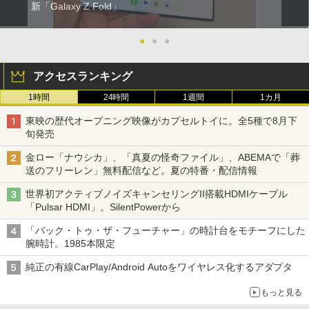
新「Galaxy Z Fold」
●
●
●
アクセスランキング
1時間
24時間
1週間
1カ月
東映の歴代オープニング映像がカプセルトイに。全5種で8月下
旬発売
金ロー「ナウシカ」、「真夏の怪奇ファイル」、ABEMAで「葬
送のフリーレン」無料配信など。夏の特番・配信情報
世界初アクティブノイズキャンセリングII搭載HDMIケーブル
「Pulsar HDMI」。SilentPowerから
「バック・トゥ・ザ・フューチャー」の時計台をモチーフにした
腕時計。1985本限定
純正の有線CarPlay/Android Autoをワイヤレス化するアダプタ
もっと見る