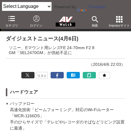
Powered by
Translate
ダイジェストニュース
カテゴリ
ログイン
検索
Impressサイト
ダイジェストニュース(4月6日)
ソニー、Eマウント用レンズFE 24-70mm F2.8
GM「SEL2470GM」が供給不足に
（2016/4/6 22:03）
リスト
ハードウェア
バッファロー
高速化技術「ビームフォーミング」対応のWi-Fiルーター
「WCR-1166DS」
手のひらサイズで「テレビやレコーダのそばなどリビング設置
に最適」