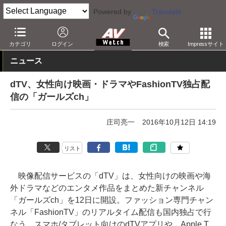
Powered by
Translate
AV Watch
コンテンツ・サービス
映像配信
dTV
カテゴリ
ログイン
検索
Impressサイト
ニュース
dTV、女性向け映画・ドラマやFashionTV独占配
信の「ガールズch」
庄司亮一
2016年10月12日 14:19
リスト
映像配信サービスの「dTV」は、女性向けの映画や海
外ドラマなどのエンタメ作品をまとめた新チャンネル
「ガールズch」を12日に開設。ファッション専門チャン
ネル「FashionTV」のリアルタイム配信も国内独占で行
なう。スマホ/タブレット向けのdTVアプリや、Apple T