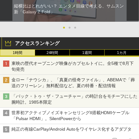
縦横比はどれがいい？ エンタメ目線で考える、サムスン
新「Galaxy Z Fold」
●
●
●
アクセスランキング
1時間
24時間
1週間
1カ月
東映の歴代オープニング映像がカプセルトイに。全5種で8月下
旬発売
金ロー「ナウシカ」、「真夏の怪奇ファイル」、ABEMAで「葬
送のフリーレン」無料配信など。夏の特番・配信情報
「バック・トゥ・ザ・フューチャー」の時計台をモチーフにした
腕時計。1985本限定
世界初アクティブノイズキャンセリングII搭載HDMIケーブル
「Pulsar HDMI」。SilentPowerから
純正の有線CarPlay/Android Autoをワイヤレス化するアダプタ