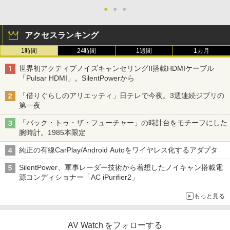
●
●
●
アクセスランキング
1時間
24時間
1週間
1カ月
世界初アクティブノイズキャンセリングII搭載HDMIケーブル
「Pulsar HDMI」。SilentPowerから
「借りぐらしのアリエッティ」日テレで今夜。3週連続ジブリの
第一夜
「バック・トゥ・ザ・フューチャー」の時計台をモチーフにした
腕時計。1985本限定
純正の有線CarPlay/Android Autoをワイヤレス化するアダプタ
SilentPower、軍事レーダー技術から着想したノイキャン搭載電
源コンディショナー「AC iPurifier2」
もっと見る
AV Watch をフォローする