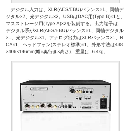
デジタル入力は、XLR(AES/EBU)バランス×1、同軸デ
ジタル×2、光デジタル×2。USBはDAC用(Type-B)×1と、
マスストレージ用(Type-A)×2を装備する。出力端子は、
デジタル系がXLR(AES/EBU)バランス×1、同軸デジタル
×1、光デジタル×1。アナログ出力はXLRバランス×1、R
CA×1、ヘッドフォン(ステレオ標準)×1。外形寸法は438
×406×146mm(幅×奥行き×高さ)、重量は16.4kg。