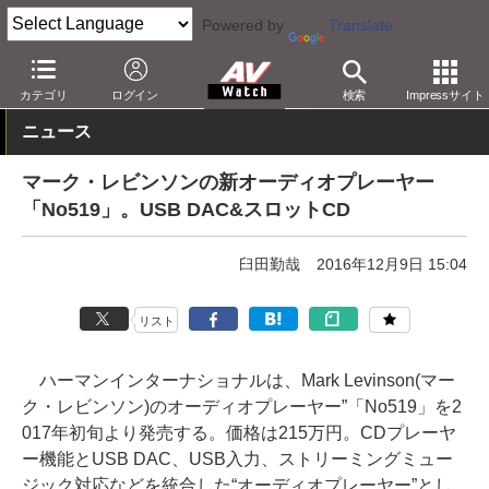
Powered by
Translate
AV Watch
製品
SACD/CDプレーヤー
カテゴリ
ログイン
検索
Impressサイト
ニュース
マーク・レビンソンの新オーディオプレーヤー
「No519」。USB DAC&スロットCD
臼田勤哉
2016年12月9日 15:04
リスト
ハーマンインターナショナルは、Mark Levinson(マー
ク・レビンソン)のオーディオプレーヤー”「No519」を2
017年初旬より発売する。価格は215万円。CDプレーヤ
ー機能とUSB DAC、USB入力、ストリーミングミュー
ジック対応などを統合した“オーディオプレーヤー”とし