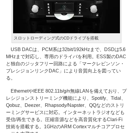
スロットローディング式のCDドライブを搭載
USB DACは、PCM系は32bit/192kHzまで、DSDは5.6
MHzまで対応し、専用のドライバを利用。ESS製のDAC
と独自のジッタフリー回路による「マークレビンソン・
プレシジョンリンクDAC」により音質向上を図ってい
る。
EthernetやIEEE 802.11b/g/n無線LANを備えており、プ
レシジョンストリーミング機能により、Spotify、Tidal、
Qobuz、Deezer、Rhapsody/Napster、QQなどのストリ
ーミングサービスに対応。インターネットラジオなども
受信/再生できる。圧縮音源などを高音質化するClari-Fi
技術を搭載する。1GHzのARM Cortexマルチコアプロセ