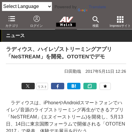
Powered by
Translate
AV Watch
製品
アプリ/ソフトウェア
カテゴリ
ログイン
検索
Impressサイト
ニュース
ラディウス、ハイレゾストリーミングアプリ
「NeSTREAM」を開発。OTOTENでデモ
臼田勤哉
2017年5月11日 12:26
リスト
ラディウスは、iPhoneやAndroidスマートフォンでハ
イレゾ音源のライブストリーミング再生ができるアプリ
「NeSTREAM」(エヌイーストリーム)を開発し、5月13
日、14日に東京国際フォーラムで開催される「OTOTEN
2017」で発表、体験デモ展示を行なう。