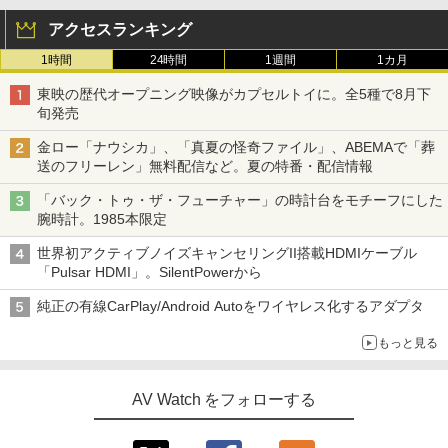
アクセスランキング
1時間
24時間
1週間
1カ月
東映の歴代オープニング映像がカプセルトイに。全5種で8月下
旬発売
金ロー「ナウシカ」、「真夏の怪奇ファイル」、ABEMAで「葬
送のフリーレン」無料配信など。夏の特番・配信情報
「バック・トゥ・ザ・フューチャー」の時計台をモチーフにした
腕時計。1985本限定
世界初アクティブノイズキャンセリングII搭載HDMIケーブル
「Pulsar HDMI」。SilentPowerから
純正の有線CarPlay/Android Autoをワイヤレス化するアダプタ
もっと見る
AV Watch をフォローする