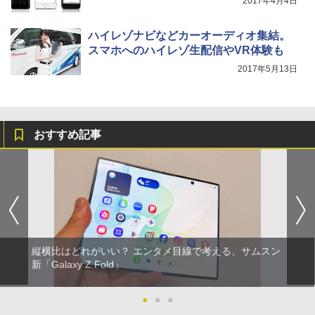
2017年4月4日
ハイレゾナビなどカーオーディオ集結。
スマホへのハイレゾ生配信やVR体験も
2017年5月13日
おすすめ記事
縦横比はどれがいい？ エンタメ目線で考える、サムスン
新「Galaxy Z Fold」
●
●
●