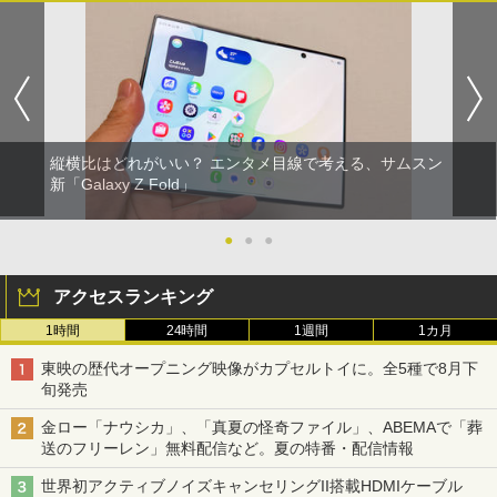
縦横比はどれがいい？ エンタメ目線で考える、サムスン
新「Galaxy Z Fold」
●
●
●
アクセスランキング
1時間
24時間
1週間
1カ月
東映の歴代オープニング映像がカプセルトイに。全5種で8月下
旬発売
金ロー「ナウシカ」、「真夏の怪奇ファイル」、ABEMAで「葬
送のフリーレン」無料配信など。夏の特番・配信情報
世界初アクティブノイズキャンセリングII搭載HDMIケーブル