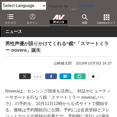
Powered by
Translate
AV Watch
製品
AV周辺機器
カテゴリ
ログイン
検索
Impressサイト
ニュース
男性声優が語りかけてくれる“鏡”「スマートミラ
ー novera」誕生
山崎健太郎
2018年10月9日 16:37
リスト
Noveraは、センシング技術を活用し、対話やビューティ
ーサポートを行なう鏡「スマートミラー novera(ノベ
ラ)」の予約を、10月11日12時から公式サイトで開始す
る。価格は予約開始日に公開。予約には会員登録とクレ
ジットカードの登録が必要だが、予約時に支払いは発生