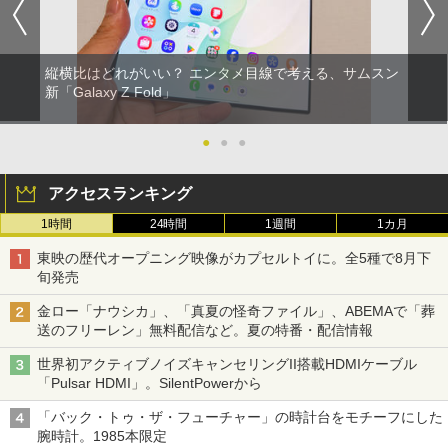
縦横比はどれがいい？ エンタメ目線で考える、サムスン
新「Galaxy Z Fold」
●
●
●
アクセスランキング
1時間
24時間
1週間
1カ月
東映の歴代オープニング映像がカプセルトイに。全5種で8月下
旬発売
金ロー「ナウシカ」、「真夏の怪奇ファイル」、ABEMAで「葬
送のフリーレン」無料配信など。夏の特番・配信情報
世界初アクティブノイズキャンセリングII搭載HDMIケーブル
「Pulsar HDMI」。SilentPowerから
「バック・トゥ・ザ・フューチャー」の時計台をモチーフにした
腕時計。1985本限定