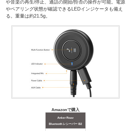
や音楽の再生/停止、通話の開始/拒否の操作が可能。電源
やペアリング状態が確認できるLEDインジケータも備え
る。重量は約21.5g。
Amazonで購入
Anker Roav
Bluetooth レシーバー B2