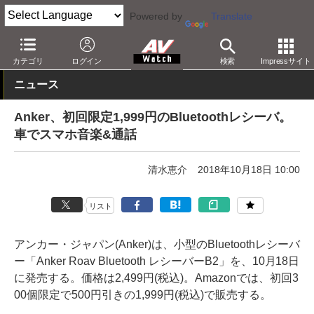
Powered by
Translate
AV Watch
製品
AV周辺機器
カテゴリ
ログイン
検索
Impressサイト
ニュース
Anker、初回限定1,999円のBluetoothレシーバ。
車でスマホ音楽&通話
清水恵介
2018年10月18日 10:00
リスト
アンカー・ジャパン(Anker)は、小型のBluetoothレシーバ
ー「Anker Roav Bluetooth レシーバーB2」を、10月18日
に発売する。価格は2,499円(税込)。Amazonでは、初回3
00個限定で500円引きの1,999円(税込)で販売する。