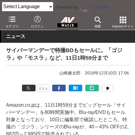
Powered by
Translate
AV Watch
動向
ショップ
セール
カテゴリ
ログイン
検索
Impressサイト
ニュース
サイバーマンデーで特撮BDもセールに。「ゴジ
ラ」や「モスラ」など、11日1時59分まで
山崎健太郎
2018年12月10日 17:06
リスト
Amazon.co.jpは、11日1時59分までビッグセール「サイ
バーマンデー」を80時間実施中。Blu-ray/DVDもセール
対象となっており、10日に編集部で確認したところ、特
撮の「ゴジラ」シリーズのBlu-rayが、40～43% OFFの2,
887円～2,995円で販売されている。