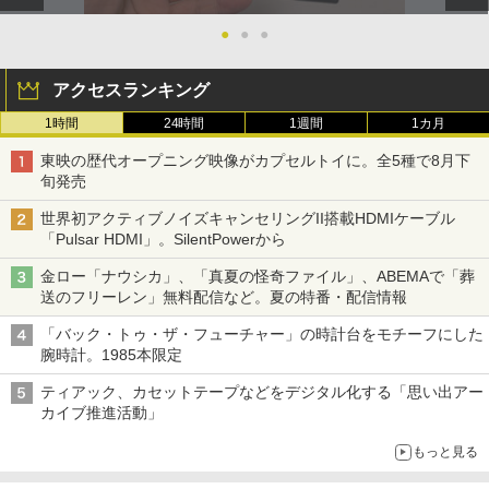
●
●
●
アクセスランキング
1時間
24時間
1週間
1カ月
東映の歴代オープニング映像がカプセルトイに。全5種で8月下
旬発売
世界初アクティブノイズキャンセリングII搭載HDMIケーブル
「Pulsar HDMI」。SilentPowerから
金ロー「ナウシカ」、「真夏の怪奇ファイル」、ABEMAで「葬
送のフリーレン」無料配信など。夏の特番・配信情報
「バック・トゥ・ザ・フューチャー」の時計台をモチーフにした
腕時計。1985本限定
ティアック、カセットテープなどをデジタル化する「思い出アー
カイブ推進活動」
もっと見る