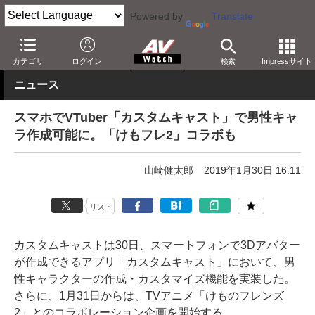
Powered by
Translate
AV Watch
コンテンツ・サービス
アプリ/サービス
カテゴリ
ログイン
検索
Impressサイト
ニュース
スマホでVTuber「カスタムキャスト」で男性キャ
ラ作成可能に。「けもフレ2」コラボも
山崎健太郎
2019年1月30日 16:11
リスト
カスタムキャストは30日、スマートフォンで3Dアバター
が作成できるアプリ「カスタムキャスト」において、男
性キャラクターの作成・カスタマイズ機能を実装した。
さらに、1月31日からは、TVアニメ「けものフレンズ
2」とのコラボレーション企画を開始する。