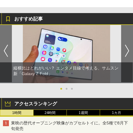
おすすめ記事
縦横比はどれがいい？ エンタメ目線で考える、サムスン
新「Galaxy Z Fold」
●
●
●
アクセスランキング
1時間
24時間
1週間
1カ月
東映の歴代オープニング映像がカプセルトイに。全5種で8月下
旬発売