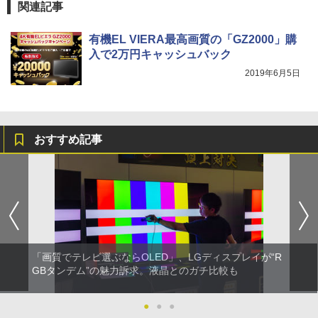
関連記事
有機EL VIERA最高画質の「GZ2000」購
入で2万円キャッシュバック
2019年6月5日
おすすめ記事
「画質でテレビ選ぶならOLED」、LGディスプレイが“R
GBタンデム”の魅力訴求。液晶とのガチ比較も
●
●
●