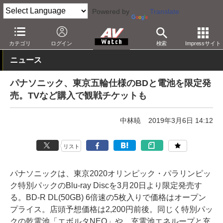
Powered by
Translate
AV Watch
製品
記録メディア
BD
カテゴリ
ログイン
検索
Impressサイト
ニュース
パナソニック、東京五輪仕様のBDと電池を限定発
売。TVなど購入で観戦チケットも
中林暁
2019年3月6日 14:12
リスト
パナソニックは、東京2020オリンピック・パラリンピッ
ク特別パックのBlu-ray Discを3月20日より限定発売す
る。BD-R DL(50GB) 6倍速の5枚入りで価格はオープン
プライス。店頭予想価格は2,200円前後。同じく特別パッ
クの乾電池「エボルタNEO」や、充電池エネループと充