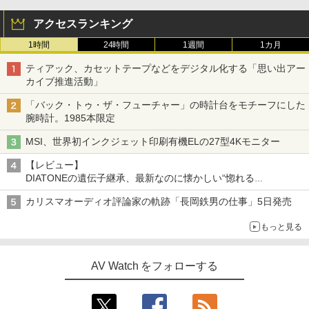
アクセスランキング
1時間
24時間
1週間
1カ月
ティアック、カセットテープなどをデジタル化する「思い出アー
カイブ推進活動」
「バック・トゥ・ザ・フューチャー」の時計台をモチーフにした
腕時計。1985本限定
MSI、世界初インクジェット印刷有機ELの27型4Kモニター
【レビュー】
DIATONEの遺伝子継承、最新なのに懐かしい“惚れる
音”Tecnologia e Cuore「DS-TC52B」を聴く
カリスマオーディオ評論家の軌跡「長岡鉄男の仕事」5日発売
もっと見る
AV Watch をフォローする