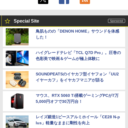
Special Site
鳥肌ものの「DENON HOME」サウンドを体感
した！
ハイグレードテレビ「TCL Q7D Pro」。圧巻の
色彩美で映画＆ゲームが極上体験に
SOUNDPEATSのイヤカフ型イヤフォン「UU2
イヤーカフ」をイヤカフマニアが語る
マウス、RTX 5060 Ti搭載ゲーミングPCが7万
5,000円オフで30万円台！
レイズ鍛造1ピースアルミホイール「CE28 N-p
lus」軽量なままに剛性を向上