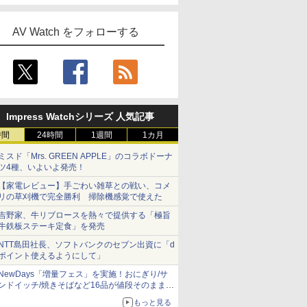
AV Watch をフォローする
Impress Watchシリーズ 人気記事
時間
24時間
1週間
1カ月
ミスド「Mrs. GREEN APPLE」のコラボドーナ
ツ4種、いよいよ発売！
【家電レビュー】手ごわい雑草との戦い、コメ
リの草刈機で完全勝利 掃除機感覚で使えた
吉野家、牛リブロースを熱々で提供する「極旨
牛鉄板ステーキ定食」を発売
NTT島田社長、ソフトバンクのセブン出資に「d
ポイント使えるようにして」
NewDays「増量フェス」を実施！おにぎり/サ
ンドイッチ/焼きそばなど16品が値段そのままで
ボリュームアップ
もっと見る