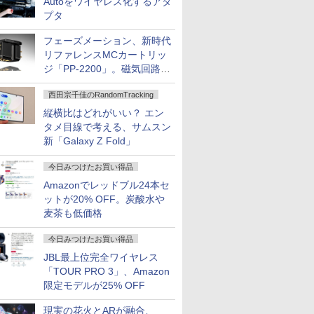
Autoをワイヤレス化するアダ
プタ
フェーズメーション、新時代
リファレンスMCカートリッ
ジ「PP-2200」。磁気回路や
ハウジングを根本から見直し
西田宗千佳のRandomTracking
縦横比はどれがいい？ エン
タメ目線で考える、サムスン
新「Galaxy Z Fold」
今日みつけたお買い得品
Amazonでレッドブル24本セ
ットが20% OFF。炭酸水や
麦茶も低価格
今日みつけたお買い得品
JBL最上位完全ワイヤレス
「TOUR PRO 3」、Amazon
限定モデルが25% OFF
現実の花火とARが融合、