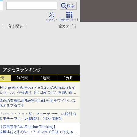
ログイン
Impress サイト
全カテゴリ
音楽配信
アクセスランキング
時間
24時間
1週間
1カ月
iPhone AirやAirPods Pro 3などのAmazonタイ
ムセール、今夜終了【今日みつけたお買い得
品】
純正の有線CarPlay/Android Autoをワイヤレス
化するアダプタ
「バック・トゥ・ザ・フューチャー」の時計台
をモチーフにした腕時計。1985本限定
【西田宗千佳のRandomTracking】
縦横比はどれがいい？ エンタメ目線で考える、
サムスン新「Galaxy Z Fold」