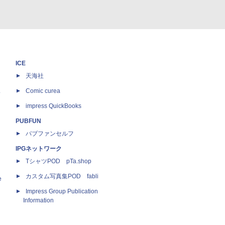
ICE
天海社
ス
Comic curea
impress QuickBooks
PUBFUN
パブファンセルフ
IPGネットワーク
TシャツPOD pTa.shop
カスタム写真集POD fabli
e
Impress Group Publication
Information