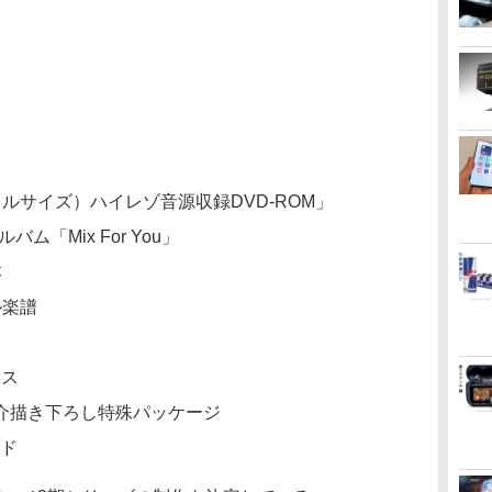
ルサイズ）ハイレゾ音源収録DVD-ROM」
ム「Mix For You」
本
ル楽譜
ト
ース
介描き下ろし特殊パッケージ
ード