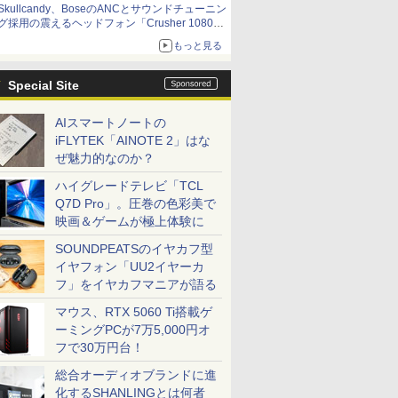
Skullcandy、BoseのANCとサウンドチューニン
グ採用の震えるヘッドフォン「Crusher 1080
ANC」
もっと見る
Special Site
AIスマートノートの
iFLYTEK「AINOTE 2」はな
ぜ魅力的なのか？
ハイグレードテレビ「TCL
Q7D Pro」。圧巻の色彩美で
映画＆ゲームが極上体験に
SOUNDPEATSのイヤカフ型
イヤフォン「UU2イヤーカ
フ」をイヤカフマニアが語る
マウス、RTX 5060 Ti搭載ゲ
ーミングPCが7万5,000円オ
フで30万円台！
総合オーディオブランドに進
化するSHANLINGとは何者