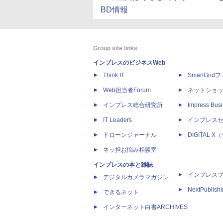
BD情報
Group site links
インプレスのビジネスWeb
Think IT
SmartGri
Web担当者Forum
ネットショ
インプレス総合研究所
Impress Busi
IT Leaders
インプレス
ドローンジャーナル
DIGITAL
ネッ担お悩み相談室
インプレスの本と雑誌
インプレス
デジタルカメラマガジン
NextPublish
できるネット
インターネット白書ARCHIVES