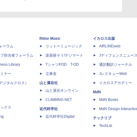
Rittor Music
イカロス出版
dフォーラム
リットーミュージック
AIRLINEweb
ップ担当者フォーラム
楽器探そう!デジマート
Jディフェンスニュー
ness Library
TシャツPOD T-OD
通訳翻訳ジャーナル
セミナー
立東舎
JレスキューWeb
 X（デジタルクロス）
山と溪谷社
イカロスアカデミー
山と溪谷オンライン
MdN
CLIMBING-NET
MdN Books
ブックス
近代科学社
MdN Design Interactiv
ing
近代科学社Digital
テックリブ
TechLib