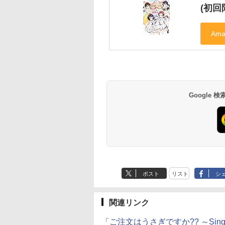
(初回限
Google
ポスト
リスト
シ
関連リンク
「ご注文はうさぎですか?? ～Sing F