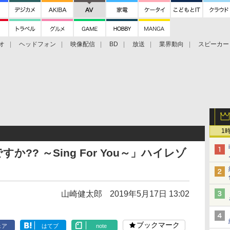
オ
ヘッドフォン
映像配信
BD
放送
業界動向
スピーカー
ェクタ
PS4
BDプレーヤー
映像配信
BD
1
?? ～Sing For You～」ハイレゾ
山崎健太郎
2019年5月17日 13:02
ブックマーク
ェア
はてブ
note