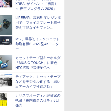
XREALがイベント「初音ミ
ク 夜空プログラム 2026」
LIFEEAR、高透明度レジン採
用で、フェイスプレート着せ
替え可能なイヤフォン
「Nova Shell」
MSI、世界初インクジェット
印刷有機ELの27型4Kモニタ
ー
カセットテープ型キーホルダ
「MUSIC TOUCH」に新色。
NFC搭載で音楽配信へ
ティアック、カセットテープ
などをデジタル化する「思い
出アーカイブ推進活動」
カリスマオーディオ評論家の
軌跡「長岡鉄男の仕事」5日
発売