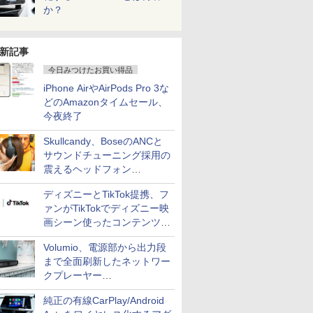
か？
新記事
今日みつけたお買い得品
iPhone AirやAirPods Pro 3な
どのAmazonタイムセール、
今夜終了
Skullcandy、BoseのANCと
サウンドチューニング採用の
震えるヘッドフォン
「Crusher 1080 ANC」
ディズニーとTikTok提携、フ
ァンがTikTokでディズニー映
画シーン使ったコンテンツ制
作、Disney+にも配信
Volumio、電源部から出力段
まで全面刷新したネットワー
クプレーヤー
「Primo（2026）」
純正の有線CarPlay/Android