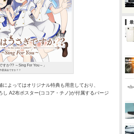
最
?? ～Sing For You～」
は製作委員会ですか？？
舗によってはオリジナル特典も用意しており、
描き下ろし A2布ポスター(ココア・チノ)が付属するバージ