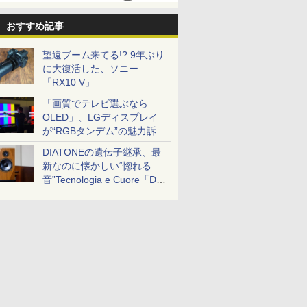
おすすめ記事
望遠ブーム来てる!? 9年ぶり
に大復活した、ソニー
「RX10 V」
「画質でテレビ選ぶなら
OLED」、LGディスプレイ
が“RGBタンデム”の魅力訴
求。液晶とのガチ比較も
DIATONEの遺伝子継承、最
新なのに懐かしい“惚れる
音”Tecnologia e Cuore「DS-
TC52B」を聴く