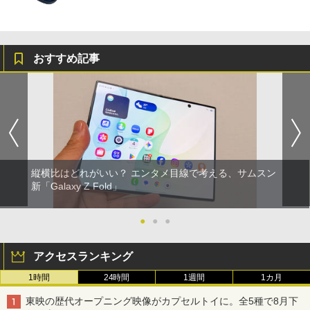
おすすめ記事
縦横比はどれがいい？ エンタメ目線で考える、サムスン
新「Galaxy Z Fold」
●
●
●
アクセスランキング
1時間
24時間
1週間
1カ月
東映の歴代オープニング映像がカプセルトイに。全5種で8月下