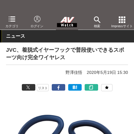
AV Watch
製品
ヘッドフォン
JVC
カテゴリ
ログイン
検索
Impressサイト
ニュース
JVC、着脱式イヤーフックで普段使いできるスポ
ーツ向け完全ワイヤレス
野澤佳悟
2020年5月19日 15:30
リスト