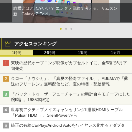
縦横比はどれがいい？ エンタメ目線で考える、サムスン
新「Galaxy Z Fold」
●
●
●
アクセスランキング
1時間
24時間
1週間
1カ月
東映の歴代オープニング映像がカプセルトイに。全5種で8月下
旬発売
金ロー「ナウシカ」、「真夏の怪奇ファイル」、ABEMAで「葬
送のフリーレン」無料配信など。夏の特番・配信情報
「バック・トゥ・ザ・フューチャー」の時計台をモチーフにした
腕時計。1985本限定
世界初アクティブノイズキャンセリングII搭載HDMIケーブル
「Pulsar HDMI」。SilentPowerから
純正の有線CarPlay/Android Autoをワイヤレス化するアダプタ