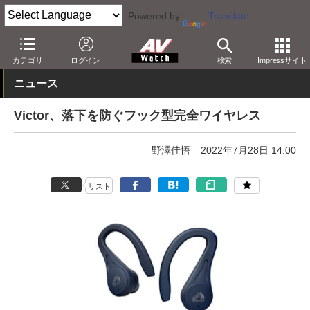
Powered by
Translate
AV Watch
製品
ヘッドフォン
JVC
カテゴリ
ログイン
検索
Impressサイト
ニュース
Victor、落下を防ぐフック型完全ワイヤレス
野澤佳悟
2022年7月28日 14:00
リスト