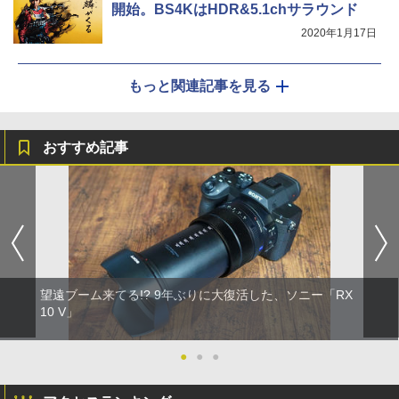
開始。BS4KはHDR&5.1chサラウンド
2020年1月17日
もっと関連記事を見る
おすすめ記事
望遠ブーム来てる!? 9年ぶりに大復活した、ソニー「RX
10 V」
●
●
●