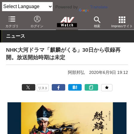
Powered by
Translate
AV Watch
コンテンツ・サービス
放送
カテゴリ
ログイン
検索
Impressサイト
ニュース
NHK大河ドラマ「麒麟がくる」30日から収録再
開。放送開始時期は未定
阿部邦弘
2020年6月9日 19:12
リスト