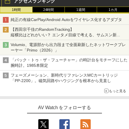
アクセスランキング
1時間
24時間
1週間
1カ月
純正の有線CarPlay/Android Autoをワイヤレス化するアダプタ
【西田宗千佳のRandomTracking】
縦横比はどれがいい？ エンタメ目線で考える、サムスン新
「Galaxy Z Fold」
Volumio、電源部から出力段まで全面刷新したネットワークプレ
ーヤー「Primo（2026）」
「バック・トゥ・ザ・フューチャー」の時計台をモチーフにした
腕時計。1985本限定
フェーズメーション、新時代リファレンスMCカートリッジ
「PP-2200」。磁気回路やハウジングを根本から見直し
もっと見る
AV Watch をフォローする