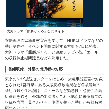
大河ドラマ「麒麟がくる」公式サイト
安倍総理の緊急事態宣言を受けて、NHKはドラマなどの
番組制作や、イベント開催に関する方針を7日に発表。
大河ドラマ「麒麟がくる」と連続テレビ小説「エール」
の収録休止期間延長などを決定した。
番組収録、外部の出演者の対応
東京のNHK放送センターをはじめ、緊急事態宣言の対象
とされた7都府県にある大阪拠点放送局など各放送局の
番組収録や生出演は、ニュースなど緊急性・必要性の高
い番組を除き、外部の出演者がこれら拠点に来る形での
収録を当面、見合わせる。準備が整った番組から随時対
応するという。