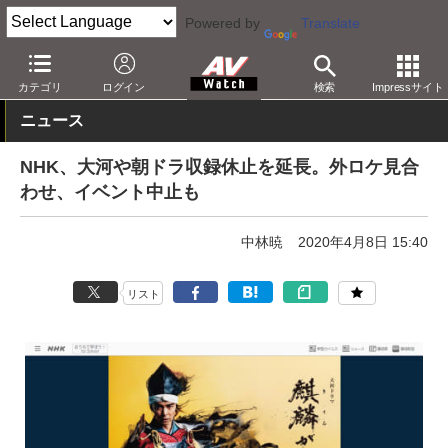
Powered by
Translate
AV Watch
コンテンツ・サービス
放送
カテゴリ
ログイン
検索
Impressサイト
ニュース
NHK、大河や朝ドラ収録休止を延長。外ロケ見合
わせ、イベント中止も
中林暁
2020年4月8日 15:40
リスト