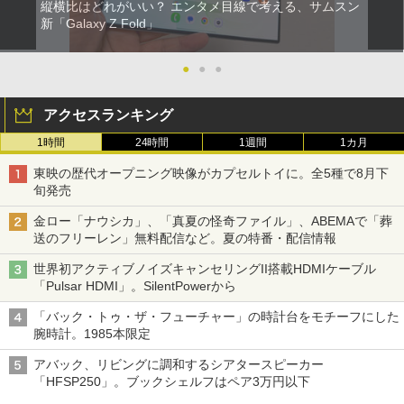
縦横比はどれがいい？ エンタメ目線で考える、サムスン
新「Galaxy Z Fold」
●
●
●
アクセスランキング
1時間
24時間
1週間
1カ月
東映の歴代オープニング映像がカプセルトイに。全5種で8月下
旬発売
金ロー「ナウシカ」、「真夏の怪奇ファイル」、ABEMAで「葬
送のフリーレン」無料配信など。夏の特番・配信情報
世界初アクティブノイズキャンセリングII搭載HDMIケーブル
「Pulsar HDMI」。SilentPowerから
「バック・トゥ・ザ・フューチャー」の時計台をモチーフにした
腕時計。1985本限定
アバック、リビングに調和するシアタースピーカー
「HFSP250」。ブックシェルフはペア3万円以下