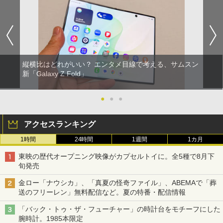
縦横比はどれがいい？ エンタメ目線で考える、サムスン
新「Galaxy Z Fold」
●
●
●
アクセスランキング
1時間
24時間
1週間
1カ月
東映の歴代オープニング映像がカプセルトイに。全5種で8月下
旬発売
金ロー「ナウシカ」、「真夏の怪奇ファイル」、ABEMAで「葬
送のフリーレン」無料配信など。夏の特番・配信情報
「バック・トゥ・ザ・フューチャー」の時計台をモチーフにした
腕時計。1985本限定