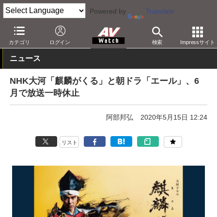
Powered by
Translate
AV Watch
コンテンツ・サービス
放送
カテゴリ
ログイン
検索
Impressサイト
ニュース
NHK大河「麒麟がくる」と朝ドラ「エール」、6
月で放送一時休止
阿部邦弘
2020年5月15日 12:24
リスト