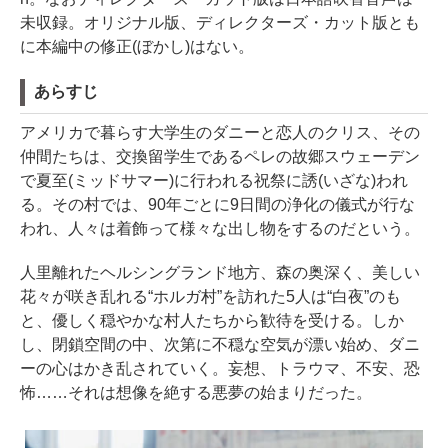
未収録。オリジナル版、ディレクターズ・カット版とも
に本編中の修正(ぼかし)はない。
あらすじ
アメリカで暮らす大学生のダニーと恋人のクリス、その
仲間たちは、交換留学生であるペレの故郷スウェーデン
で夏至(ミッドサマー)に行われる祝祭に誘(いざな)われ
る。その村では、90年ごとに9日間の浄化の儀式が行な
われ、人々は着飾って様々な出し物をするのだという。
人里離れたヘルシングランド地方、森の奥深く、美しい
花々が咲き乱れる“ホルガ村”を訪れた5人は“白夜”のも
と、優しく穏やかな村人たちから歓待を受ける。しか
し、閉鎖空間の中、次第に不穏な空気が漂い始め、ダニ
ーの心はかき乱されていく。妄想、トラウマ、不安、恐
怖……それは想像を絶する悪夢の始まりだった。