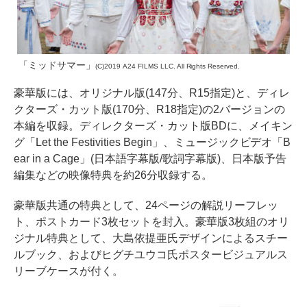
「ミッドサマー」
(C)2019 A24 FILMS LLC. All Rights Reserved.
豪華版には、オリジナル版(147分、R15指定)と、ディレ
クターズ・カット版(170分、R18指定)の2バージョンの
本編を収録。ディレクターズ・カット版BDに、メイキン
グ「Let the Festivities Begin」、ミュージックビデオ「B
ear in a Cage」(日本語字幕版/歌詞字幕版)、日本版予告
編集などの映像特典を約26分収録する。
豪華版共通の特典として、24ページの解説リーフレッ
ト、ポストカード3枚セットを封入。豪華版3枚組のオリ
ジナル特典として、大島依提亜氏デザインによるスチー
ルブック、およびヒグチユウコ氏ポスタービジュアルス
リーブケースが付く。