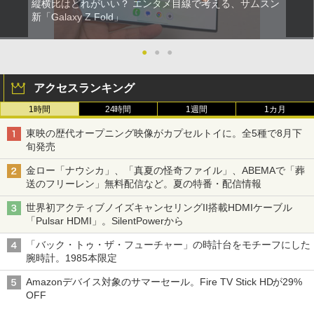
縦横比はどれがいい？ エンタメ目線で考える、サムスン
新「Galaxy Z Fold」
●
●
●
アクセスランキング
1時間
24時間
1週間
1カ月
東映の歴代オープニング映像がカプセルトイに。全5種で8月下
旬発売
金ロー「ナウシカ」、「真夏の怪奇ファイル」、ABEMAで「葬
送のフリーレン」無料配信など。夏の特番・配信情報
世界初アクティブノイズキャンセリングII搭載HDMIケーブル
「Pulsar HDMI」。SilentPowerから
「バック・トゥ・ザ・フューチャー」の時計台をモチーフにした
腕時計。1985本限定
Amazonデバイス対象のサマーセール。Fire TV Stick HDが29%
OFF