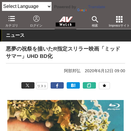
Powered by
Translate
AV Watch
コンテンツ・サービス
BD/DVD
カテゴリ
ログイン
検索
Impressサイト
ニュース
悪夢の祝祭を描いたR指定スリラー映画「ミッド
サマー」UHD BD化
阿部邦弘
2020年6月12日 09:00
リスト