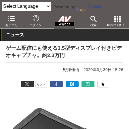
Powered by
Translate
AV Watch
製品
AV周辺機器
カテゴリ
ログイン
検索
Impressサイト
ニュース
ゲーム配信にも使える3.5型ディスプレイ付きビデ
オキャプチャ。約2.3万円
野澤佳悟
2020年6月30日 15:26
リスト