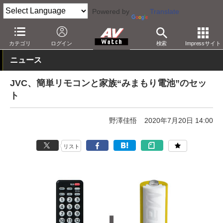
Powered by
Translate
AV Watch
製品
AV周辺機器
カテゴリ
ログイン
検索
Impressサイト
ニュース
JVC、簡単リモコンと家族“みまもり電池”のセッ
ト
野澤佳悟
2020年7月20日 14:00
リスト