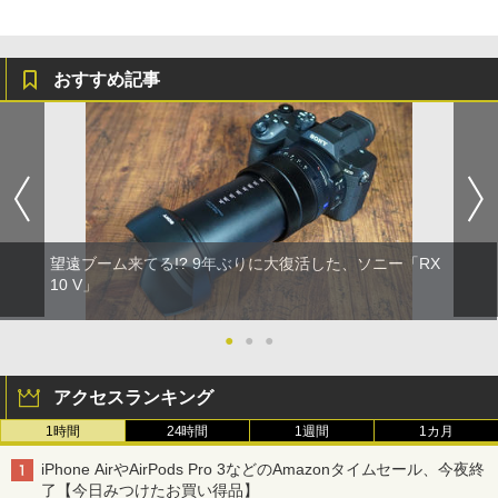
おすすめ記事
望遠ブーム来てる!? 9年ぶりに大復活した、ソニー「RX
10 V」
●
●
●
アクセスランキング
1時間
24時間
1週間
1カ月
iPhone AirやAirPods Pro 3などのAmazonタイムセール、今夜終
了【今日みつけたお買い得品】