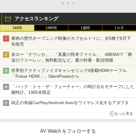
●
●
●
アクセスランキング
1時間
24時間
1週間
1カ月
東映の歴代オープニング映像がカプセルトイに。全5種で8月下
旬発売
金ロー「ナウシカ」、「真夏の怪奇ファイル」、ABEMAで「葬
送のフリーレン」無料配信など。夏の特番・配信情報
世界初アクティブノイズキャンセリングII搭載HDMIケーブル
「Pulsar HDMI」。SilentPowerから
「バック・トゥ・ザ・フューチャー」の時計台をモチーフにした
腕時計。1985本限定
純正の有線CarPlay/Android Autoをワイヤレス化するアダプタ
もっと見る
AV Watch をフォローする