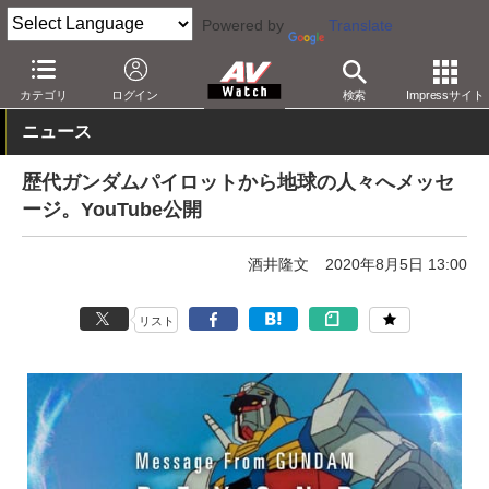
Powered by
Translate
AV Watch
コンテンツ・サービス
映像配信
YouTube
カテゴリ
ログイン
検索
Impressサイト
ニュース
歴代ガンダムパイロットから地球の人々へメッセ
ージ。YouTube公開
酒井隆文
2020年8月5日 13:00
リスト