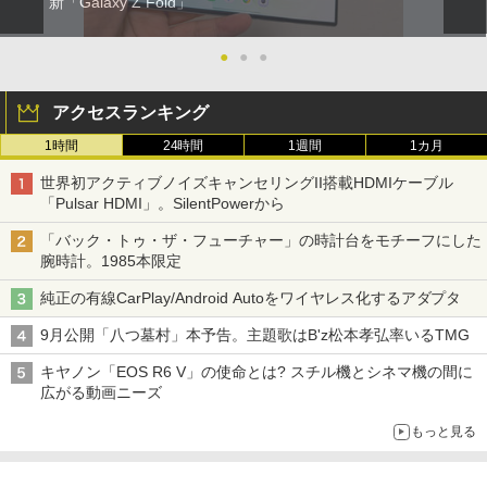
新「Galaxy Z Fold」
●
●
●
アクセスランキング
1時間
24時間
1週間
1カ月
世界初アクティブノイズキャンセリングII搭載HDMIケーブル
「Pulsar HDMI」。SilentPowerから
「バック・トゥ・ザ・フューチャー」の時計台をモチーフにした
腕時計。1985本限定
純正の有線CarPlay/Android Autoをワイヤレス化するアダプタ
9月公開「八つ墓村」本予告。主題歌はB'z松本孝弘率いるTMG
キヤノン「EOS R6 V」の使命とは? スチル機とシネマ機の間に
広がる動画ニーズ
もっと見る