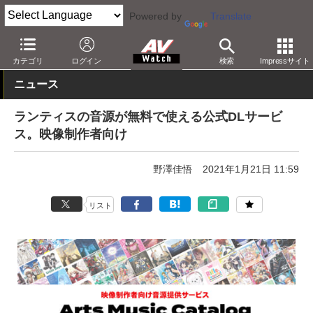
Powered by
Translate
AV Watch
製品
映像制作
カテゴリ
ログイン
検索
Impressサイト
ニュース
ランティスの音源が無料で使える公式DLサービ
ス。映像制作者向け
野澤佳悟
2021年1月21日 11:59
リスト