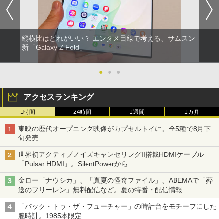
縦横比はどれがいい？ エンタメ目線で考える、サムスン
新「Galaxy Z Fold」
●
●
●
アクセスランキング
1時間
24時間
1週間
1カ月
東映の歴代オープニング映像がカプセルトイに。全5種で8月下
旬発売
世界初アクティブノイズキャンセリングII搭載HDMIケーブル
「Pulsar HDMI」。SilentPowerから
金ロー「ナウシカ」、「真夏の怪奇ファイル」、ABEMAで「葬
送のフリーレン」無料配信など。夏の特番・配信情報
「バック・トゥ・ザ・フューチャー」の時計台をモチーフにした
腕時計。1985本限定