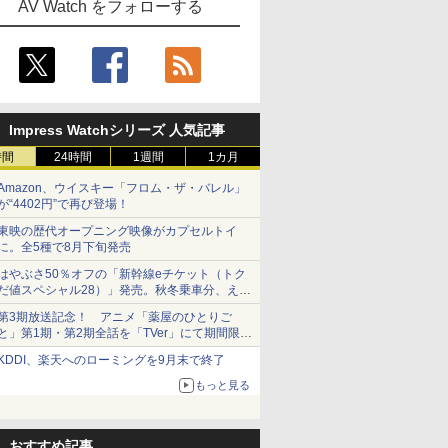
AV Watch をフォローする
Impress Watchシリーズ 人気記事
時間
24時間
1週間
1カ月
Amazon、ウイスキー「フロム・ザ・バレル」
が“4402円”で再び登場！
東映の歴代オープニング映像がカプセルトイ
に。全5種で8月下旬発売
はやぶさ50％オフの「新幹線eチケット（トク
だ値スペシャル28）」発売。秋冬乗車分、えき
ねっと限定
第3期放送記念！ アニメ「薬屋のひとりご
と」第1期・第2期全話を「TVer」にて期間限定
で順次無料配信開始
KDDI、楽天へのローミングを9月末で終了
もっと見る
おすすめ記事