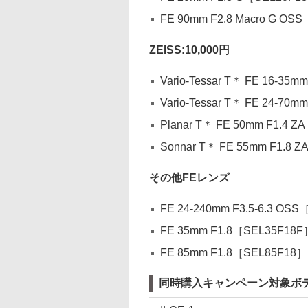
FE 90mm F2.8 Macro G O
ZEISS:10,000円
Vario-Tessar T＊ FE 16-35
Vario-Tessar T＊ FE 24-70
Planar T＊ FE 50mm F1.4 
Sonnar T＊ FE 55mm F1.8 
その他FEレンズ
FE 24-240mm F3.5-6.3 OS
FE 35mm F1.8［SEL35F18F
FE 85mm F1.8［SEL85F18］
同時購入キャンペーン対象ボ