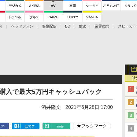
オ
ヘッドフォン
映像配信
BD
放送
業界動向
スピーカー
ェクタ
PS4
BDプレーヤー
映像配信
BD
1
購入で最大5万円キャッシュバック
酒井隆文
2021年6月28日 17:00
ブックマーク
ェア
はてブ
note