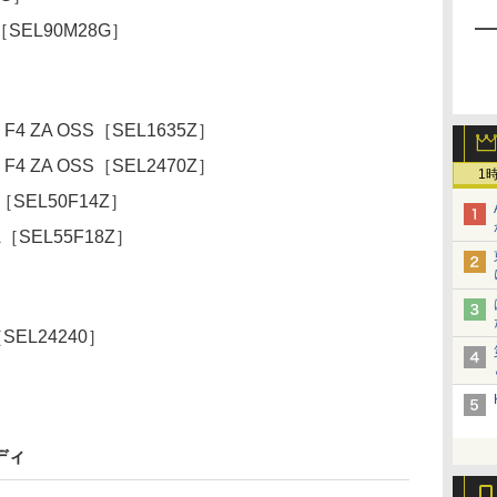
SS［SEL90M28G］
mm F4 ZA OSS［SEL1635Z］
mm F4 ZA OSS［SEL2470Z］
1
ZA［SEL50F14Z］
ZA［SEL55F18Z］
S［SEL24240］
］
ディ