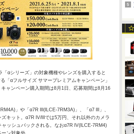
ラ「αシリーズ」の対象機種やレンズを購入すると
る「αフルサイズ サマープレミアムキャンペーン」
。キャンペーン購入期間は8月1日、応募期間は8月16
M4A)」や「α7R III(ILCE-7RM3A)」、「α7 III」、
ームレンズキット。α7R IV/IIIでは5万円、それ以外のカメラ
シュバックされる。なおα7R IV(ILCE-7RM4)
キャンペーン対象外。