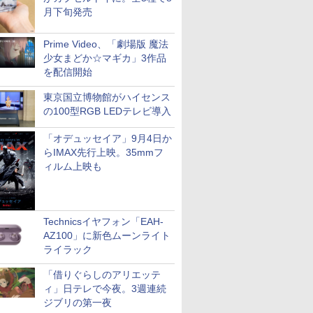
月下旬発売
Prime Video、「劇場版 魔法
少女まどか☆マギカ」3作品
を配信開始
東京国立博物館がハイセンス
の100型RGB LEDテレビ導入
「オデュッセイア」9月4日か
らIMAX先行上映。35mmフ
ィルム上映も
Technicsイヤフォン「EAH-
AZ100」に新色ムーンライト
ライラック
「借りぐらしのアリエッテ
ィ」日テレで今夜。3週連続
ジブリの第一夜