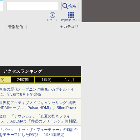
ログイン
Impress サイト
全カテゴリ
音楽配信
アクセスランキング
時間
24時間
1週間
1カ月
東映の歴代オープニング映像がカプセルトイ
に。全5種で8月下旬発売
世界初アクティブノイズキャンセリングII搭載
HDMIケーブル「Pulsar HDMI」。SilentPower
から
金ロー「ナウシカ」、「真夏の怪奇ファイ
ル」、ABEMAで「葬送のフリーレン」無料配信
など。夏の特番・配信情報
「バック・トゥ・ザ・フューチャー」の時計台
をモチーフにした腕時計。1985本限定