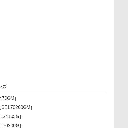
ンズ
2470GM］
S［SEL70200GM］
EL24105G］
EL70200G］