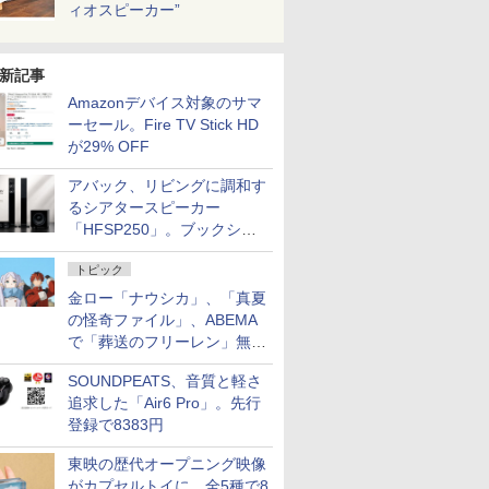
ィオスピーカー”
新記事
Amazonデバイス対象のサマ
ーセール。Fire TV Stick HD
が29% OFF
アバック、リビングに調和す
るシアタースピーカー
「HFSP250」。ブックシェ
ルフはペア3万円以下
トピック
金ロー「ナウシカ」、「真夏
の怪奇ファイル」、ABEMA
で「葬送のフリーレン」無料
配信など。夏の特番・配信情
SOUNDPEATS、音質と軽さ
報
追求した「Air6 Pro」。先行
登録で8383円
東映の歴代オープニング映像
がカプセルトイに。全5種で8