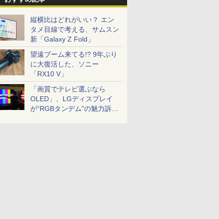
縦横比はどれがいい？ エン
タメ目線で考える、サムスン
新「Galaxy Z Fold」
望遠ブーム来てる!? 9年ぶり
に大復活した、ソニー
「RX10 V」
「画質でテレビ選ぶなら
OLED」、LGディスプレイ
が“RGBタンデム”の魅力訴
求。液晶とのガチ比較も