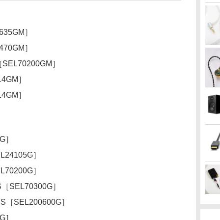
1635GM］
2470GM］
S［SEL70200GM］
F14GM］
F14GM］
4G］
EL24105G］
EL70200G］
OSS［SEL70300G］
 OSS［SEL200600G］
8G］