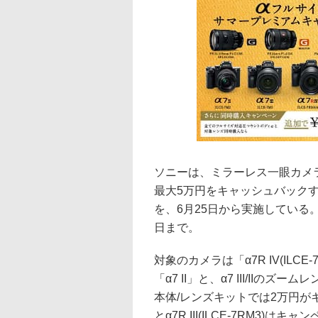
ソニーは、ミラーレス一眼カメ
最大5万円をキャッシュバックす
を、6月25日から実施している
日まで。
対象のカメラは「α7R IV(ILCE-7R
「α7 II」と、α7 III/IIのズ
本体/レンズキットでは2万円がキャッ
とα7R III(ILCE-7RM3)は