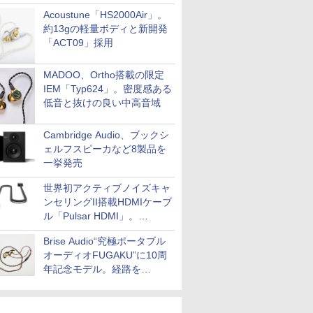
Acoustune「HS2000Air」。
約13gの軽量ボディと新開発
「ACT09」採用
MADOO、Ortho搭載の限定
IEM「Typ624」。密度感ある
低音と抜けの良い中高音域
Cambridge Audio、ブックシ
ェルフスピーカなど8製品を
一挙発売
世界初アクティブノイズキャ
ンセリングII搭載HDMIケーブ
ル「Pulsar HDMI」。
SilentPowerから
Brise Audio“究極ポータブル
オーディオFUGAKU”に10周
年記念モデル。経路を
NISHIKIで統一。400万円