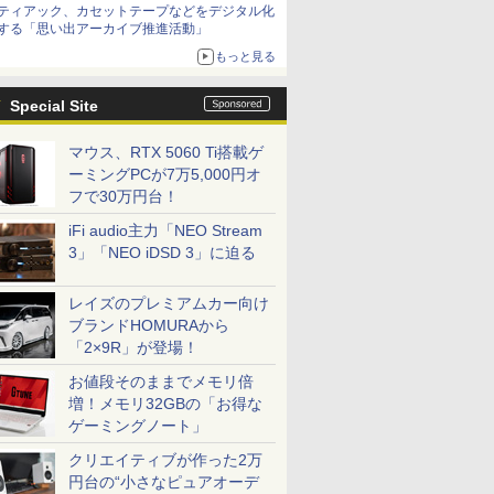
ティアック、カセットテープなどをデジタル化
する「思い出アーカイブ推進活動」
もっと見る
Special Site
マウス、RTX 5060 Ti搭載ゲ
ーミングPCが7万5,000円オ
フで30万円台！
iFi audio主力「NEO Stream
3」「NEO iDSD 3」に迫る
レイズのプレミアムカー向け
ブランドHOMURAから
「2×9R」が登場！
お値段そのままでメモリ倍
増！メモリ32GBの「お得な
ゲーミングノート」
クリエイティブが作った2万
円台の“小さなピュアオーデ