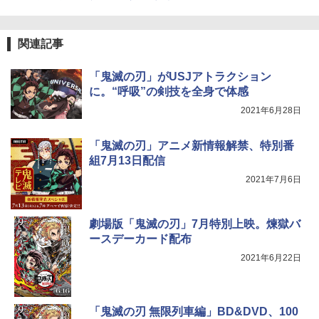
関連記事
「鬼滅の刃」がUSJアトラクション
に。“呼吸”の剣技を全身で体感
2021年6月28日
「鬼滅の刃」アニメ新情報解禁、特別番
組7月13日配信
2021年7月6日
劇場版「鬼滅の刃」7月特別上映。煉獄バ
ースデーカード配布
2021年6月22日
「鬼滅の刃 無限列車編」BD&DVD、100