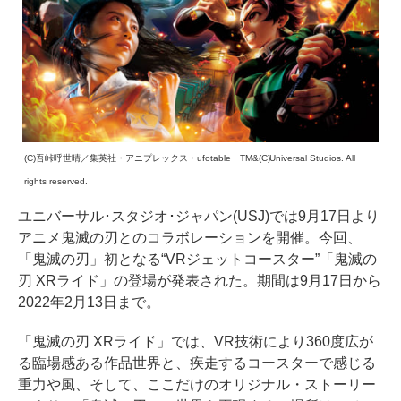
(C)吾峠呼世晴／集英社・アニプレックス・ufotable TM&(C)Universal Studios. All
rights reserved.
ユニバーサル･スタジオ･ジャパン(USJ)では9月17日より
アニメ鬼滅の刃とのコラボレーションを開催。今回、
「鬼滅の刃」初となる“VRジェットコースター”「鬼滅の
刃 XRライド」の登場が発表された。期間は9月17日から
2022年2月13日まで。
「鬼滅の刃 XRライド」では、VR技術により360度広が
る臨場感ある作品世界と、疾走するコースターで感じる
重力や風、そして、ここだけのオリジナル・ストーリー