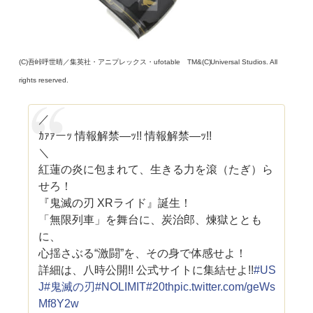
(C)吾峠呼世晴／集英社・アニプレックス・ufotable TM&(C)Universal Studios. All
rights reserved.
／
ｶｧｧーｯ 情報解禁―ｯ!! 情報解禁―ｯ!!
＼
紅蓮の炎に包まれて、生きる力を滾（たぎ）ら
せろ！
『鬼滅の刃 XRライド』誕生！
「無限列車」を舞台に、炭治郎、煉󠄁獄ととも
に、
心揺さぶる“激闘”を、その身で体感せよ！
詳細は、八時公開!! 公式サイトに集結せよ!!
#US
J
#鬼滅の刃
#NOLIMIT
#20th
pic.twitter.com/geWs
Mf8Y2w