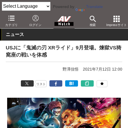
Powered by
Translate
AV Watch
コンテンツ・サービス
放送
その他
カテゴリ
ログイン
検索
Impressサイト
ニュース
USJに「鬼滅の刃 XRライド」9月登場。煉獄VS猗
窩座の戦いを体感
野澤佳悟
2021年7月12日 12:00
リスト