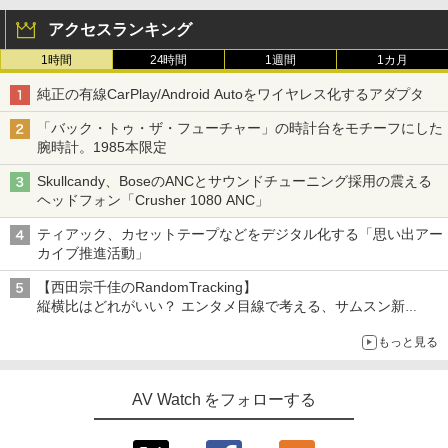
アクセスランキング
1時間
24時間
1週間
1カ月
純正の有線CarPlay/Android Autoをワイヤレス化するアダプタ
「バック・トゥ・ザ・フューチャー」の時計台をモチーフにした
腕時計。1985本限定
Skullcandy、BoseのANCとサウンドチューニング採用の震える
ヘッドフォン「Crusher 1080 ANC」
ティアック、カセットテープなどをデジタル化する「思い出アー
カイブ推進活動」
【西田宗千佳のRandomTracking】
縦横比はどれがいい？ エンタメ目線で考える、サムスン新
「Galaxy Z Fold」
もっと見る
AV Watch をフォローする