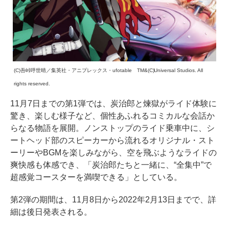
(C)吾峠呼世晴／集英社・アニプレックス・ufotable TM&(C)Universal Studios. All
rights reserved.
11月7日までの第1弾では、炭治郎と煉獄がライド体験に
驚き、楽しむ様子など、個性あふれるコミカルな会話か
らなる物語を展開。ノンストップのライド乗車中に、シ
ートヘッド部のスピーカーから流れるオリジナル・スト
ーリーやBGMを楽しみながら、空を飛ぶようなライドの
爽快感も体感でき、「炭治郎たちと一緒に、“全集中”で
超感覚コースターを満喫できる」としている。
第2弾の期間は、11月8日から2022年2月13日までで、詳
細は後日発表される。