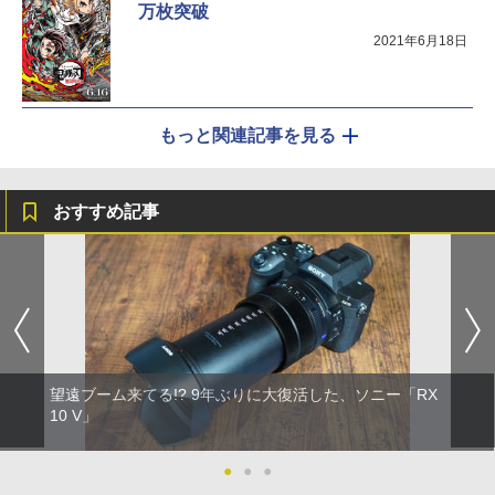
万枚突破
2021年6月18日
もっと関連記事を見る
おすすめ記事
望遠ブーム来てる!? 9年ぶりに大復活した、ソニー「RX
10 V」
●
●
●