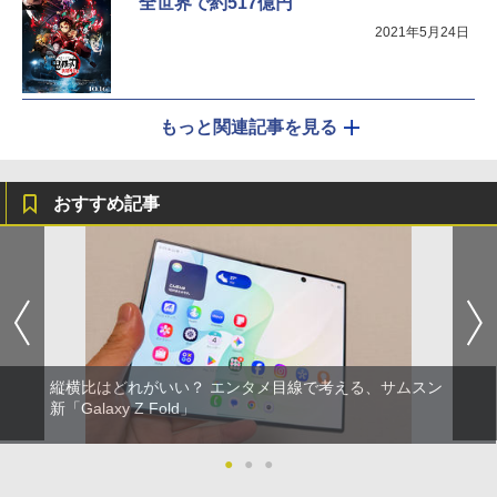
全世界で約517億円
2021年5月24日
もっと関連記事を見る
おすすめ記事
縦横比はどれがいい？ エンタメ目線で考える、サムスン
新「Galaxy Z Fold」
●
●
●