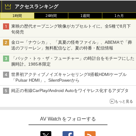
アクセスランキング
1時間
24時間
1週間
1カ月
東映の歴代オープニング映像がカプセルトイに。全5種で8月下
旬発売
金ロー「ナウシカ」、「真夏の怪奇ファイル」、ABEMAで「葬
送のフリーレン」無料配信など。夏の特番・配信情報
「バック・トゥ・ザ・フューチャー」の時計台をモチーフにした
腕時計。1985本限定
世界初アクティブノイズキャンセリングII搭載HDMIケーブル
「Pulsar HDMI」。SilentPowerから
純正の有線CarPlay/Android Autoをワイヤレス化するアダプタ
もっと見る
AV Watch をフォローする