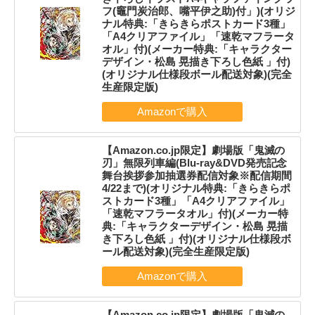
フ(竈門炭治郎、嘴平伊之助)付」)(オリジ
ナル特典:「きらきらポストカード3種」
「A4クリアファイル」「速乾マフラータ
オル」付)(メーカー特典:「キャラクター
デザイン・松島 晃描き下ろし色紙 」付)
(オリジナル仕様段ボール配送対象)(完全
生産限定版)
【Amazon.co.jp限定】劇場版「鬼滅の
刃」無限列車編(Blu-ray&DVD発売記念
舞台挨拶参加抽選券配信対象※配信期間
4/22まで)(オリジナル特典:「きらきらポ
ストカード3種」「A4クリアファイル」
「速乾マフラータオル」付)(メーカー特
典:「キャラクターデザイン・松島 晃描
き下ろし色紙 」付)(オリジナル仕様段ボ
ール配送対象)(完全生産限定版)
【Amazon.co.jp限定】劇場版「鬼滅の