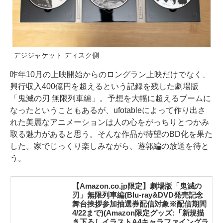
デジジャケット ディスク側
昨年10月の上映開始からのロングラン上映だけでなく、
興行収入400億円を超えるという記録を残した劇場版
「鬼滅の刃 無限列車編」。予想を大幅に超えるブームに
なったということもあるが、ufotableによって作り出さ
れた美麗なアニメーションは人の心をがっちりとつかみ
取る魅力があると思う。そんな作品が待望のBD化を果た
した。家でじっくり楽しみながら、遊郭編の放送を待と
う。
【Amazon.co.jp限定】劇場版「鬼滅の
刃」無限列車編(Blu-ray&DVD発売記念
舞台挨拶参加抽選券配信対象※配信期間
4/22まで)(Amazon限定グッズ:「新規描
き下ろしイラストA4キャラファイングラ