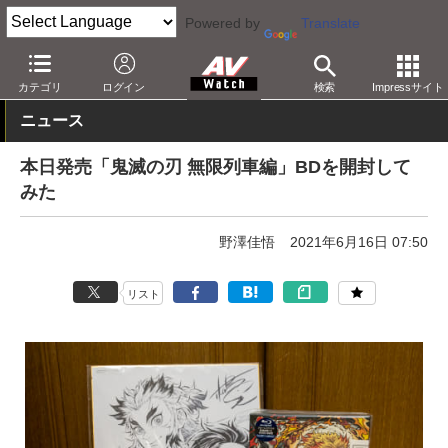
Powered by
Translate
AV Watch
コンテンツ・サービス
BD/DVD
カテゴリ
ログイン
検索
Impressサイト
ニュース
本日発売「鬼滅の刃 無限列車編」BDを開封して
みた
野澤佳悟
2021年6月16日 07:50
リスト