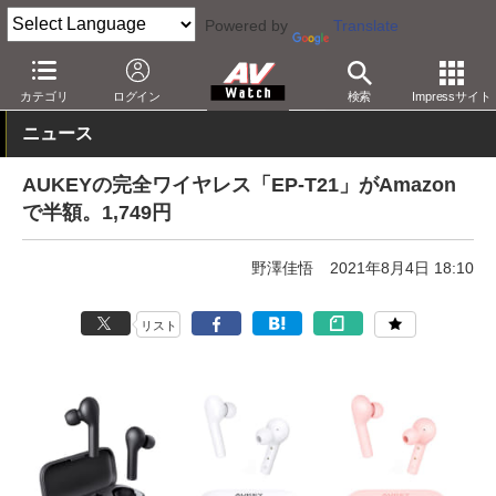
Powered by
Translate
AV Watch
製品
ヘッドフォン
その他
カテゴリ
ログイン
検索
Impressサイト
ニュース
AUKEYの完全ワイヤレス「EP-T21」がAmazon
で半額。1,749円
野澤佳悟
2021年8月4日 18:10
リスト