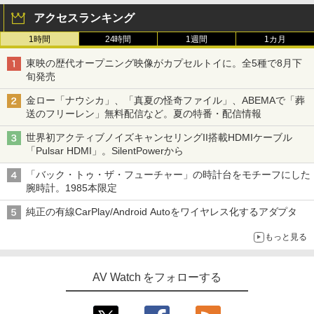
アクセスランキング
1時間
24時間
1週間
1カ月
東映の歴代オープニング映像がカプセルトイに。全5種で8月下
旬発売
金ロー「ナウシカ」、「真夏の怪奇ファイル」、ABEMAで「葬
送のフリーレン」無料配信など。夏の特番・配信情報
世界初アクティブノイズキャンセリングII搭載HDMIケーブル
「Pulsar HDMI」。SilentPowerから
「バック・トゥ・ザ・フューチャー」の時計台をモチーフにした
腕時計。1985本限定
純正の有線CarPlay/Android Autoをワイヤレス化するアダプタ
もっと見る
AV Watch をフォローする