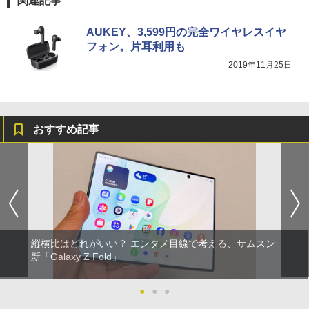
関連記事
AUKEY、3,599円の完全ワイヤレスイヤ
フォン。片耳利用も
2019年11月25日
おすすめ記事
縦横比はどれがいい？ エンタメ目線で考える、サムスン
新「Galaxy Z Fold」
●
●
●