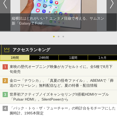
縦横比はどれがいい？ エンタメ目線で考える、サムスン
新「Galaxy Z Fold」
●
●
●
アクセスランキング
1時間
24時間
1週間
1カ月
東映の歴代オープニング映像がカプセルトイに。全5種で8月下
旬発売
金ロー「ナウシカ」、「真夏の怪奇ファイル」、ABEMAで「葬
送のフリーレン」無料配信など。夏の特番・配信情報
世界初アクティブノイズキャンセリングII搭載HDMIケーブル
「Pulsar HDMI」。SilentPowerから
「バック・トゥ・ザ・フューチャー」の時計台をモチーフにした
腕時計。1985本限定