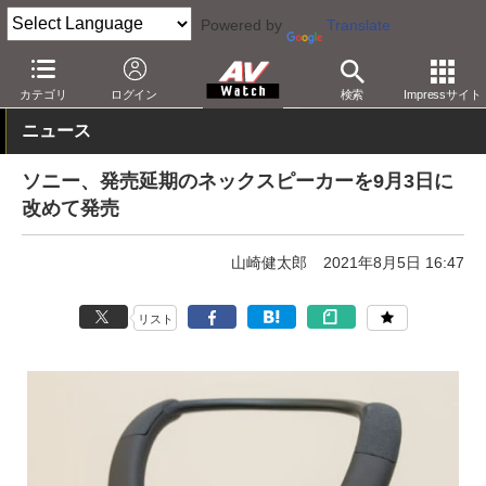
Powered by
Translate
AV Watch
製品
Bluetoothスピーカー
カテゴリ
ログイン
検索
Impressサイト
ニュース
ソニー、発売延期のネックスピーカーを9月3日に
改めて発売
山崎健太郎
2021年8月5日 16:47
リスト